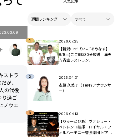
ムって
人気記事
023.03.09
2026.07.25
【新潟ロケ! りんごあめなす】
ト
8/1(土)ごご6時30分放送「満天
☆青空レストラン」
キストラ
2025.04.01
のだが、
斎藤 久美子（TeNYアナウンサ
人の代役
ー）
やり過ご
ヒノウエ
2026.04.13
【りゅーとぴあ】ヴァシリー・
ペトレンコ指揮 ロイヤル・フ
ィルハーモニー管弦楽団 ピア
ノ：辻󠄀井伸行