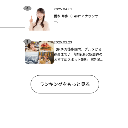
2025.04.01
橋本 華歩（TeNYアナウンサ
ー）
2025.02.23
【駅チカ徒歩圏内】グルメから
絶景まで♪ 『越後湯沢駅周辺の
おすすめスポット5選』 #新潟観
光
ランキングをもっと見る