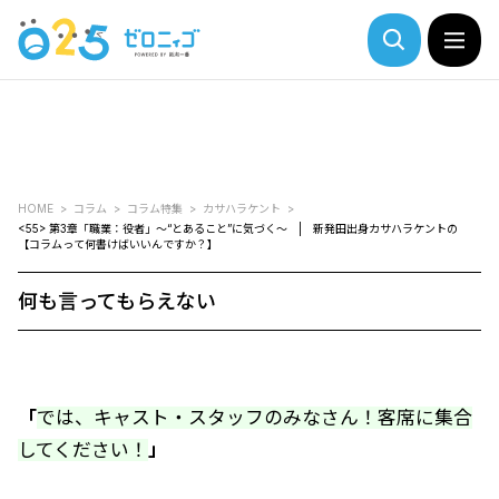
HOME
コラム
コラム特集
カサハラケント
<55> 第3章「職業：役者」～“とあること”に気づく～ | 新発田出身カサハラケントの
【コラムって何書けばいいんですか？】
何も言ってもらえない
「
では、キャスト・スタッフのみなさん！客席に集合
してください！
」