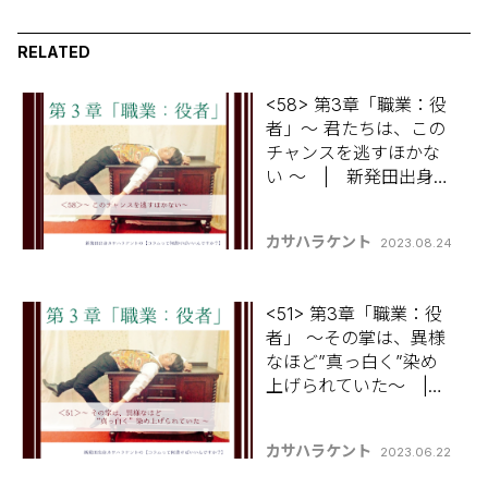
RELATED
<58> 第3章「職業：役
者」～ 君たちは、この
チャンスを逃すほかな
い ～ | 新発田出身カ
サハラケントの 【コラ
ムって何書けばいいん
カサハラケント
2023.08.24
ですか？】
<51> 第3章「職業：役
者」 ～その掌は、異様
なほど”真っ白く”染め
上げられていた～ |
新発田出身カサハラケ
ントの 【コラムって何
カサハラケント
2023.06.22
書けばいいんです
か？】