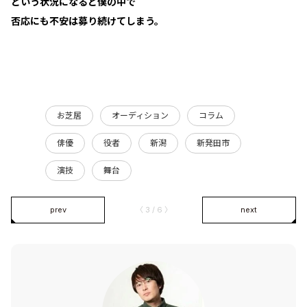
という状況になると僕の中で
否応にも不安は募り続けてしまう。
お芝居
オーディション
コラム
俳優
役者
新潟
新発田市
演技
舞台
prev
〈 3 / 6 〉
next