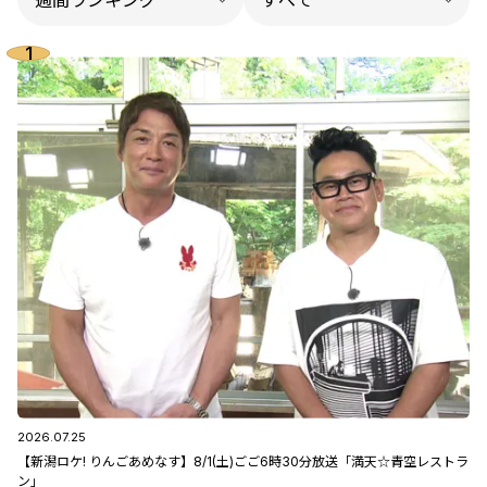
2026.07.25
【新潟ロケ! りんごあめなす】8/1(土)ごご6時30分放送「満天☆青空レストラ
ン」