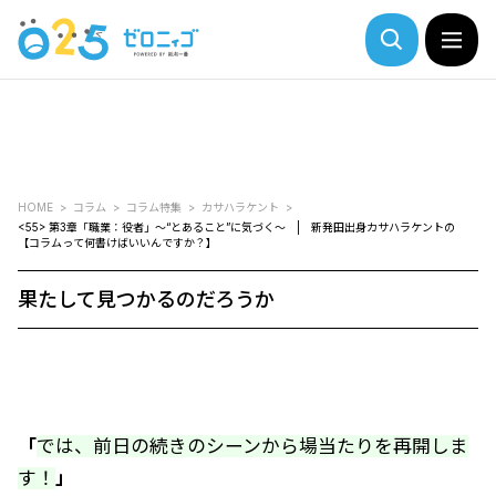
HOME
コラム
コラム特集
カサハラケント
<55> 第3章「職業：役者」～“とあること”に気づく～ | 新発田出身カサハラケントの
【コラムって何書けばいいんですか？】
果たして見つかるのだろうか
「
では、前日の続きのシーンから場当たりを再開しま
す！
」