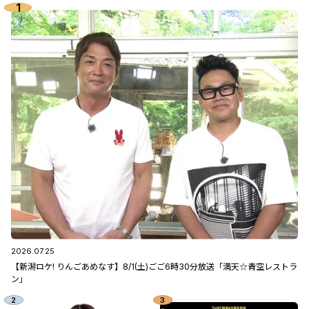
2026.07.25
【新潟ロケ! りんごあめなす】8/1(土)ごご6時30分放送「満天☆青空レストラ
ン」