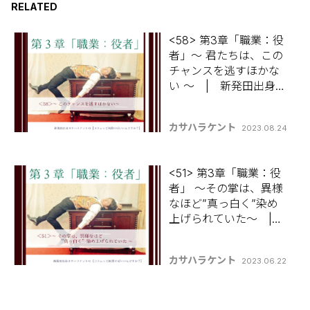
RELATED
<58> 第3章「職業：役
者」～ 君たちは、この
チャンスを逃すほかな
い ～ | 新発田出身カ
サハラケントの 【コラ
ムって何書けばいいん
カサハラケント
2023.08.24
ですか？】
<51> 第3章「職業：役
者」 ～その掌は、異様
なほど”真っ白く”染め
上げられていた～ |
新発田出身カサハラケ
ントの 【コラムって何
カサハラケント
2023.06.22
書けばいいんです
か？】