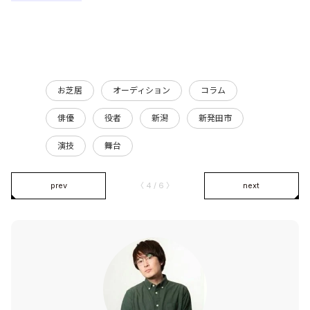
お芝居
オーディション
コラム
俳優
役者
新潟
新発田市
演技
舞台
prev
〈 4 / 6 〉
next