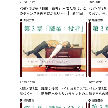
2023.08.24
2023.08.10
<58> 第3章「職業：役者」～ 君たちは、こ
<57> 第
のチャンスを逃すほかない ～ | 新発田出
り合い。今、
身カサハラケントの 【コラムって何書けばい
ラケントの 
新発田市
新発田市
いんですか？】
か？】
2023.07.20
2023.07.13
<55> 第3章「職業：役者」～“とあること”に
<54> 第
気づく～ | 新発田出身カサハラケントの
前で自らの
【コラムって何書けばいいんですか？】
た～ | 新
新発田市
新発田市
ラムって何