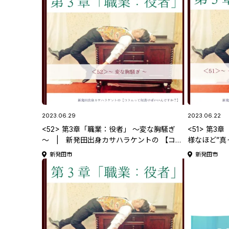
2023.06.29
2023.06.22
<52> 第3章「職業：役者」 ～変な胸騒ぎ
<51> 第
～ | 新発田出身カサハラケントの 【コラ
様なほど”真
ムって何書けばいいんですか？】
～ | 新発
新発田市
新発田市
ムって何書