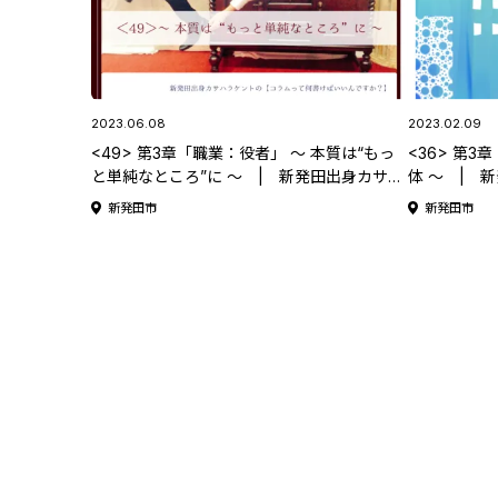
2023.06.08
2023.02.09
<49> 第3章「職業：役者」 ～ 本質は“もっ
<36> 第
と単純なところ”に ～ | 新発田出身カサハ
体 ～ | 
ラケントの 【コラムって何書けばいいんです
ラムって何書
新発田市
新発田市
か？】
発田出身カサ
けばいいん