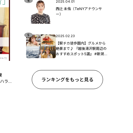
2025.04.01
西辻 未侑（TeNYアナウンサ
ー）
2025.02.23
【駅チカ徒歩圏内】グルメから
絶景まで♪ 『越後湯沢駅周辺の
おすすめスポット5選』 #新潟観
光
僕
ランキングをもっと見る
サハラ
です