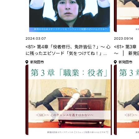
2024.03.07
2023.09.14
<81> 第4章「役者修行、免許皆伝？」～ 心
<61> 第
に残ったエピソード「気をつけてね！」
～ | 新発
〜 | 新発田出身カサハラケントの 【コラ
ムって何書
新発田市
新発田市
ムって何書けばいいんですか？】