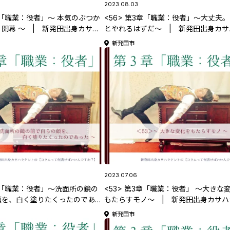
2023.08.03
3章「職業：役者」～ 本気のぶつか
<56> 第3章「職業：役者」～大丈夫
開幕 ～ | 新発田出身カサハ
とやれるはずだ～ | 新発田出身カサ
【コラムって何書けばいいんです
ケントの 【コラムって何書けばいいん
新発田市
か？】
2023.07.06
3章「職業：役者」～洗面所の鏡の
<53> 第3章「職業：役者」 ～大きな
顔を、白く塗りたくったのであっ
もたらすモノ～ | 新発田出身カサハ
発田出身カサハラケントの 【コ
ントの 【コラムって何書けばいいんで
新発田市
書けばいいんですか？】
か？】