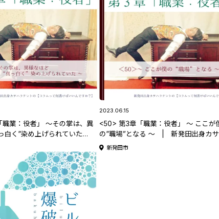
2023.06.15
3章「職業：役者」 ～その掌は、異
<50> 第3章「職業：役者」 ～ ここが
っ白く”染め上げられていた
の”職場”となる ～ | 新発田出身カ
田出身カサハラケントの 【コラ
ケントの 【コラムって何書けばいいん
新発田市
けばいいんですか？】
か？】