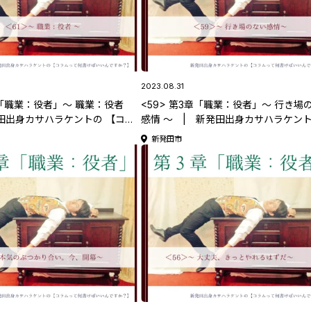
2023.08.31
3章「職業：役者」～ 職業：役者
<59> 第3章「職業：役者」～ 行き場
田出身カサハラケントの 【コラ
感情 ～ | 新発田出身カサハラケン
けばいいんですか？】
【コラムって何書けばいいんですか？
新発田市