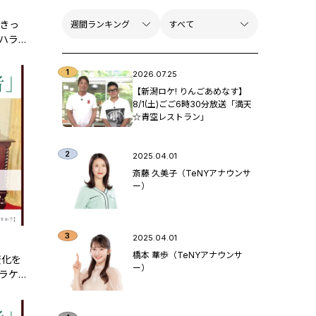
。きっ
ハラ
です
2026.07.25
【新潟ロケ! りんごあめなす】
8/1(土)ごご6時30分放送「満天
☆青空レストラン」
2025.04.01
斎藤 久美子（TeNYアナウンサ
ー）
2025.04.01
橋本 華歩（TeNYアナウンサ
変化を
ー）
ラケ
す