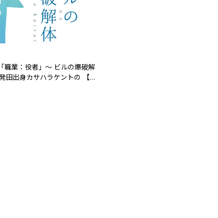
3章「職業：役者」～ ビルの爆破解
新発田出身カサハラケントの 【コ
けばいいんですか？】 | 新
ハラケントの 【コラムって何書
ですか？】