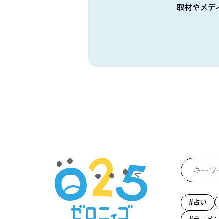
取材やメデ
占い
ラーメ