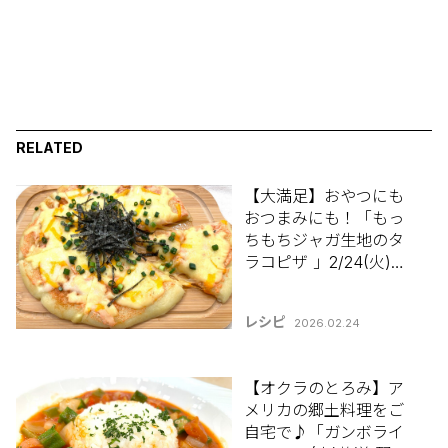
RELATED
【大満足】おやつにも
おつまみにも！「もっ
ちもちジャガ生地のタ
ラコピザ 」2/24(火)放
送 野股先生のレシピ
レシピ
2026.02.24
【オクラのとろみ】ア
メリカの郷土料理をご
自宅で♪「ガンボライ