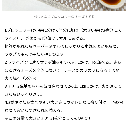
ぺちゃんこブロッコリーのチーズチヂミ
1.ブロッコリーは小房に分けて半分に切り（大きい房は3等分にス
ライス）、 熱湯から1分茹でてザルにあげる。
粗熱が取れたらペーパータオルでしっかりと水気を吸い取らせ、
ラップで挟んで平たく押しつぶす。
2.フライパンに薄くサラダ油を引いて火にかけ、1を並べる。さら
にとけるチーズを全体に敷いて、チーズがカリカリになるまで弱
火で焼く（5分～）。
3.チヂミ生地の材料を混ぜ合わせて2の上に回しかけ、火が通って
きたらひっくり返す。
4.3が焼けたら食べやすい大きさにカットし器に盛り付け、 予め合
わせておいたつけだれを添える。
※この分量で大きいチヂミ1枚分としてもOKです