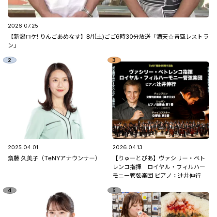
2026.07.25
【新潟ロケ! りんごあめなす】8/1(土)ごご6時30分放送「満天☆青空レストラ
ン」
2025.04.01
2026.04.13
斎藤 久美子（TeNYアナウンサー）
【りゅーとぴあ】ヴァシリー・ペト
レンコ指揮 ロイヤル・フィルハー
モニー管弦楽団 ピアノ：辻󠄀井伸行