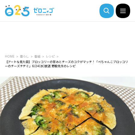
HOME
暮らし
番組
レシピ
【アートな見た目】ブロッコリーの甘みとチーズのコクがマッチ！「ぺちゃんこブロッコリ
ーのチーズチヂミ」6/24(水)放送 野股先生のレシピ