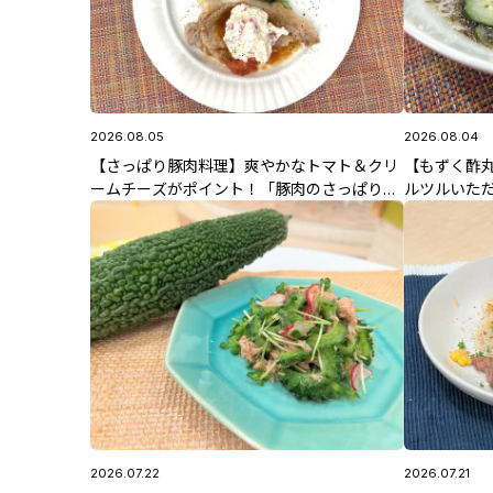
2026.08.05
2026.08.04
【さっぱり豚肉料理】爽やかなトマト＆クリ
【もずく酢
ームチーズがポイント！「豚肉のさっぱりソ
ルツルいた
テー トマトクリームチーズのせ」8/5(水)放
うめん」8/
送 中島先生のレシピ
ピ
2026.07.22
2026.07.21