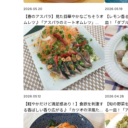
2026.05.20
2026.05.19
【春のアスパラ】見た目華やかなごちそうオ
【レモン香る
ムレツ♪「アスパラのミートオムレツ」
皿！「ダブル
5/20(水)放送 野股先生のレシピ
放送 中島先
2026.05.12
2026.04.28
【軽やかだけど満足感あり！】食欲を刺激す
【旬の野菜
る香ばしい香り広がる♪「カツオの洋風たた
る一皿！「ア
き」5/12(火)放送 野股先生のレシピ
4/28(水)