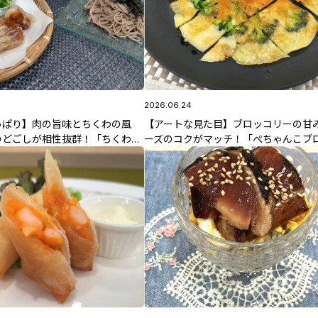
2026.06.24
っぱり】肉の旨味とちくわの風
【アートな見た目】ブロッコリーの甘
のどごしが相性抜群！「ちくわ肉
ーズのコクがマッチ！「ぺちゃんこブ
るそば」6/30(火)放送 中島先生
リーのチーズチヂミ」6/24(水)放送 
のレシピ