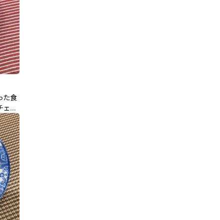
った食
チェダ
先生のレ