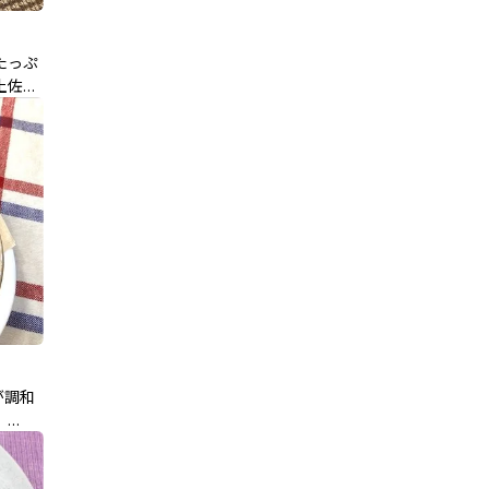
たっぷ
土佐煮
)放送
が調和
」