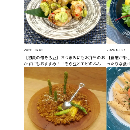
2026.06.02
2026.05.27
【初夏の旬そら豆】おつまみにもお弁当のお
【食感が楽
かずにもおすすめ！「そら豆とエビのふんわ
ったりな食
り揚げ」6/2(火)放送 智香子先生のレシピ
リ！ポテトと
中島先生の