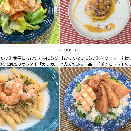
2026.05.26
しい♪】食事にもおつまみにもぴ
【おもてなしにも♪】旬のトマトを使
べ応え満点のサラダ！「カリカ
べ応えのある一品！「鶏肉とトマトの
チキンのサラダ」5/27(水)放送
ーチーズ焼き」5/26(火)放送 智香子
レシピ
シピ