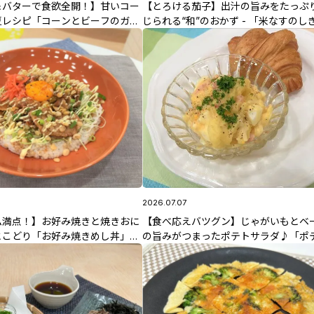
＆バターで食欲全開！】甘いコー
【とろける茄子】出汁の旨みをたっぷ
夏レシピ「コーンとビーフのガー
じられる“和”のおかず - 「米なすのし
ライス」7/21(火)放送 野股先生
き」 7/15(水)放送 佐藤智香子先生の
2026.07.07
ム満点！】お好み焼きと焼きおに
【食べ応えバツグン】じゃがいもとベ
とこどり「お好み焼きめし丼」
の旨みがつまったポテトサラダ♪「ポ
送 野股先生のレシピ
ベーコンのマヨサラダ」7/7(火)放送 
生のレシピ