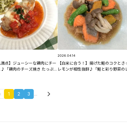
2026.04.14
ム満点】ジューシーな鶏肉にチー
【白米に合う！】揚げた鮭のコクとさ
♪「鶏肉のチーズ焼き たっぷり
レモンが相性抜群♪「鮭と彩り野菜の
」4/15(水)放送 中島先生のレシ
おろし」4/14(火)放送 智香子先生のレ
1
2
3
…