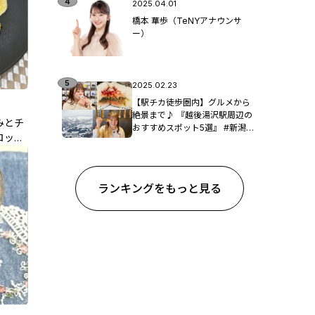
2025.04.01
橋本 華歩（TeNYアナウンサ
ー）
2025.02.23
【駅チカ徒歩圏内】グルメから
絶景まで♪ 『越後湯沢駅周辺の
みとチ
おすすめスポット5選』 #新潟観
ロッコ
光
野股先生
ランキングをもっと見る