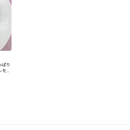
っぱり
レモン
シピ