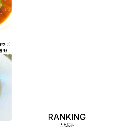
理をご
送 野股
RANKING
人気記事