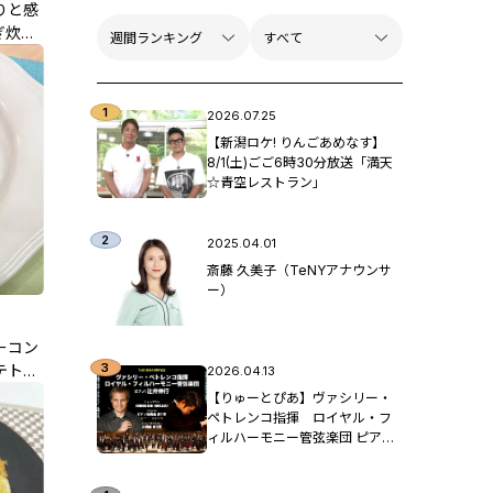
りと感
ぎ炊
レシピ
2026.07.25
【新潟ロケ! りんごあめなす】
8/1(土)ごご6時30分放送「満天
☆青空レストラン」
2025.04.01
斎藤 久美子（TeNYアナウンサ
ー）
ーコン
テトと
2026.04.13
中島先
【りゅーとぴあ】ヴァシリー・
ペトレンコ指揮 ロイヤル・フ
ィルハーモニー管弦楽団 ピア
ノ：辻󠄀井伸行