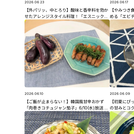
2026.06.23
2026.06.17
【外パリッ、中とろり】酸味と香辛料を効か
【やみつき
せたアレンジスタイル料理！「エスニック風
める「エビ
ライスペーパー焼き」6/23(火)放送 智香子先
6/17(水)
生のレシピ
2026.06.10
2026.06.09
【ご飯が止まらない！】韓国風甘辛おかず
【初夏にぴ
「肉巻きコチュジャン茄子」6/10(水)放送 智
の甘みとコ
香子先生のレシピ
かぼちゃソー
シピ