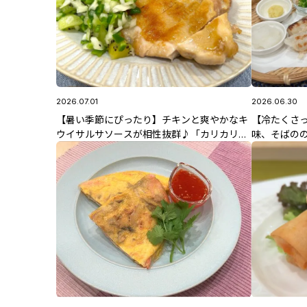
2026.07.01
2026.06.30
【暑い季節にぴったり】チキンと爽やかなキ
【冷たくさ
ウイサルサソースが相性抜群♪「カリカリチ
味、そばの
キンソテーのキウイサルサソース」 7/1(水)
詰め焼きのざ
放送 佐藤智香子先生のレシピ
のレシピ