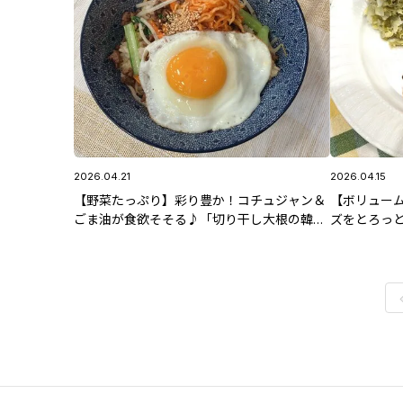
2026.04.21
2026.04.15
【野菜たっぷり】彩り豊か！コチュジャン＆
【ボリュー
ごま油が食欲そそる♪「切り干し大根の韓国
ズをとろっと
風まぜごはん」4/21(火)放送 智香子先生のレ
キャベツ添え
シピ
ピ