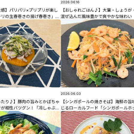
2026.06.16
食感】パリパリ×プリプリが楽し
【おしゃれごはん♪】大葉・しょうが
チリの生春巻きの揚げ春巻き」
混ぜ込んだ風味豊かで爽やかな味わい
放送 野股先生のレシピ
オのカクテルライス」6/16(火)放送 
のレシピ
2026.06.03
ったり♪】豚肉の旨みとかぼちゃ
【シンガポールの焼きそば】海鮮の旨
クが相性バツグン！「冷しゃぶの
じるローカルフード「シンガポールホ
ス」6/9(火)放送 中島先生のレ
ミー」6/3(水)放送 野股先生のレシピ