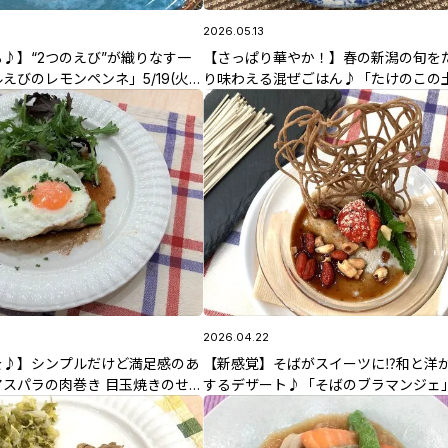
2026.05.13
♪】“2つのえび”が織りなす一
【さっぱり華やか！】春の新潟の旬を
えびのレモンペンネ」5/19(火)
り味わえる混ぜごはん♪「たけのこの
生のレシピ
と塩揉みきゅうりの混ぜご飯」5/13(水
智香子先生のレシピ
2026.04.22
を♪】シンプルだけど満足感のあ
【新感覚】そばがスイーツに⁉和と洋
スパラの肉巻き 目玉焼きのせ」
するデザート♪「そばのブラマンジェ
放送 中島先生のレシピ
4/22(水)放送 野股先生のレシピ