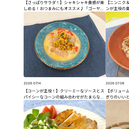
【さっぱりサラダ！】シャキシャキ食感が楽
【ニンニク
しめる！おつまみにもオススメ♪「ゴーヤと
ンが主役の
ツナの香りサラダ」7/22(水)放送 佐藤智香子
リックバター
先生のレシピ
のレシピ
2026.07.14
2026.07.08
【コーンが主役！】クリーミーなソースとス
【ボリュー
パイシーなコーンの組み合わせがたまらない
ぎりのいい
♪「鶏肉のコーンクリーム煮 スパイスコーン
7/8(水)放
のせ」7/14(火)放送 中島先生のレシピ