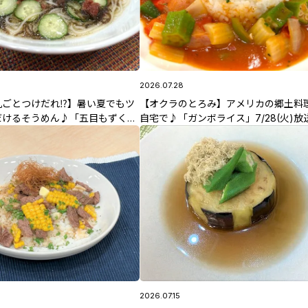
2026.07.28
丸ごとつけだれ⁉】暑い夏でもツ
【オクラのとろみ】アメリカの郷土料
だけるそうめん♪「五目もずくそ
自宅で♪「ガンボライス」7/28(火)放
4(火)放送 佐藤智香子先生のレシ
先生のレシピ
2026.07.15