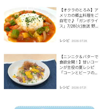
【オクラのとろみ】ア
メリカの郷土料理をご
自宅で♪「ガンボライ
ス」7/28(火)放送 野股
先生のレシピ
レシピ
2026.07.28
【ニンニク＆バターで
食欲全開！】甘いコー
ンが主役の夏レシピ
「コーンとビーフのガ
ーリックバターライ
ス」7/21(火)放送 野股
レシピ
2026.07.21
先生のレシピ