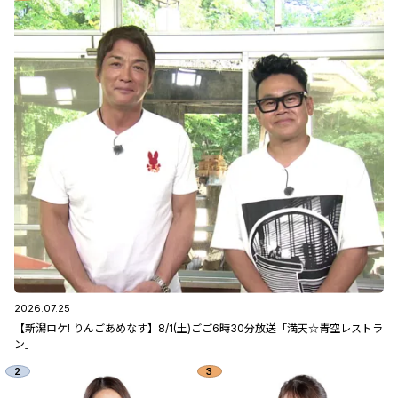
2026.07.25
【新潟ロケ! りんごあめなす】8/1(土)ごご6時30分放送「満天☆青空レストラ
ン」