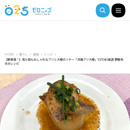
HOME
暮らし
番組
レシピ
【新感覚！】見た目もおしゃれなブリと大根のソテー「洋風ブリ大根」1/21(水)放送 野股先
生のレシピ