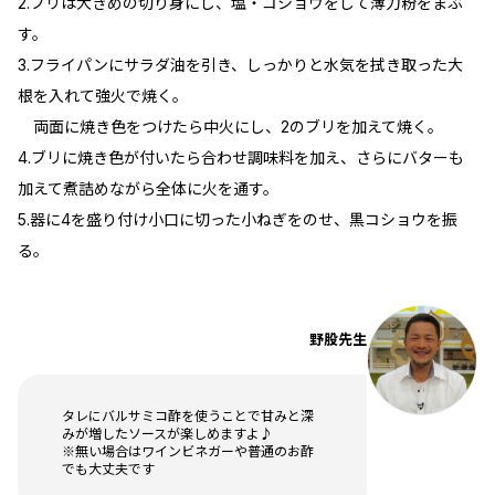
2.ブリは大きめの切り身にし、塩・コショウをして薄力粉をまぶ
す。
3.フライパンにサラダ油を引き、しっかりと水気を拭き取った大
根を入れて強火で焼く。
両面に焼き色をつけたら中火にし、2のブリを加えて焼く。
4.ブリに焼き色が付いたら合わせ調味料を加え、さらにバターも
加えて煮詰めながら全体に火を通す。
5.器に4を盛り付け小口に切った小ねぎをのせ、黒コショウを振
る。
野股先生
タレにバルサミコ酢を使うことで甘みと深
みが増したソースが楽しめますよ♪
※無い場合はワインビネガーや普通のお酢
でも大丈夫です