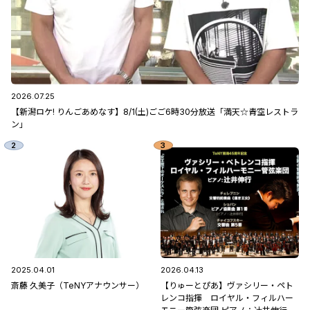
2026.07.25
【新潟ロケ! りんごあめなす】8/1(土)ごご6時30分放送「満天☆青空レストラ
ン」
2025.04.01
2026.04.13
斎藤 久美子（TeNYアナウンサー）
【りゅーとぴあ】ヴァシリー・ペト
レンコ指揮 ロイヤル・フィルハー