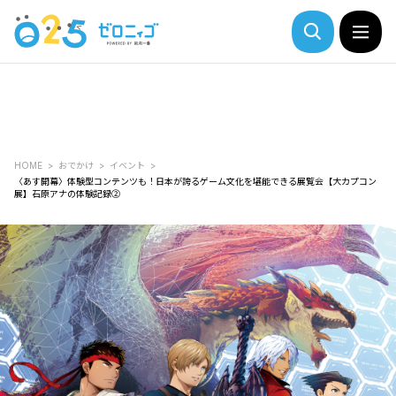
HOME
おでかけ
イベント
〈あす開幕〉体験型コンテンツも！日本が誇るゲーム文化を堪能できる展覧会【大カプコン
展】石原アナの体験記録②