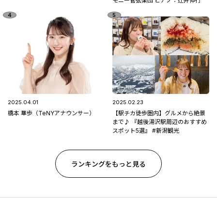
モニー管弦楽団 ピアノ：辻󠄀井伸行
2025.04.01
2025.02.23
橋本 華歩（TeNYアナウンサー）
【駅チカ徒歩圏内】グルメから絶景
まで♪ 『越後湯沢駅周辺のおすすめ
スポット5選』 #新潟観光
ランキングをもっと見る