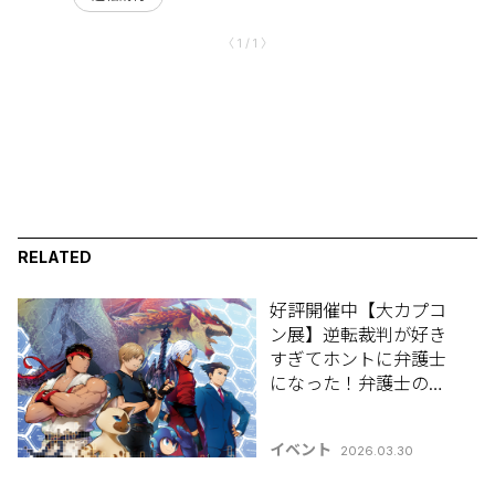
〈 1 / 1 〉
RELATED
好評開催中【大カプコ
ン展】逆転裁判が好き
すぎてホントに弁護士
になった！弁護士の
『逆転裁判遊戯』
イベント
2026.03.30