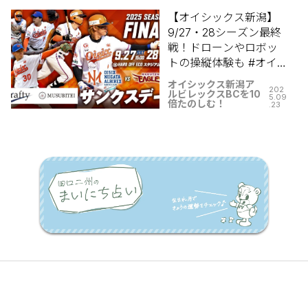
【オイシックス新潟】
9/27・28シーズン最終
戦！ドローンやロボッ
トの操縦体験も #オイ
シックス新潟アルビレ
オイシックス新潟ア
202
ックスBC コラム
ルビレックスBCを10
5.09
倍たのしむ！
.23