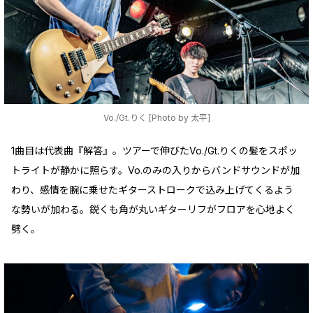
Vo./Gt.りく [Photo by 太平]
1曲目は代表曲『解答』。ツアーで伸びたVo./Gt.りくの髪をスポッ
トライトが静かに照らす。Vo.のみの入りからバンドサウンドが加
わり、感情を腕に乗せたギターストロークで込み上げてくるよう
な勢いが加わる。鋭くも角が丸いギターリフがフロアを心地よく
劈く。