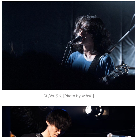
Gt./Vo.りく [Photo by たかの]