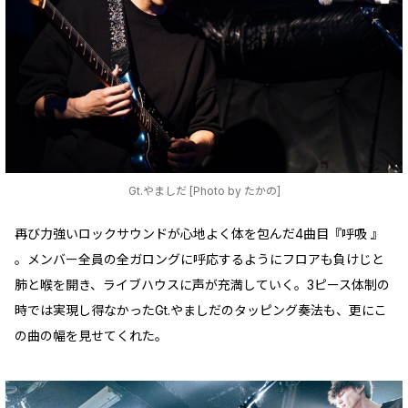
Gt.やましだ [Photo by たかの]
再び力強いロックサウンドが心地よく体を包んだ4曲目『呼吸 』
。メンバー全員の全ガロングに呼応するようにフロアも負けじと
肺と喉を開き、ライブハウスに声が充満していく。3ピース体制の
時では実現し得なかったGt.やましだのタッピング奏法も、更にこ
の曲の幅を見せてくれた。