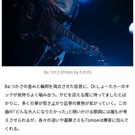
Ba.つかさ [Photo by たかの]
Ba.つかさの歪みと輪郭を両立させた低音に、Dr.しょーたろーのキ
ックが気持ちよく噛み合う。サビを迎える度に待ってましたとば
かりに、多くの拳が突き上がり圧巻の景色が拡がっていく。この
曲の｢どんな大人になりたかった｣と問いかける歌詞には誰もが考
えさせられるが、各々の迷いや葛藤さえもTomoeは爆音に包んで
くれる。