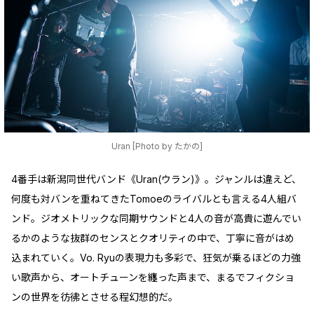
Uran [Photo by たかの]
4番手は新潟同世代バンド《Uran(ウラン)》。ジャンルは違えど、
何度も対バンを重ねてきたTomoeのライバルとも言える4人組バ
ンド。ジオメトリックな同期サウンドと4人の音が高貴に遊んでい
るかのような抜群のセンスとクオリティの中で、丁寧に音がはめ
込まれていく。Vo. Ryuの表現力も多彩で、狂気が乗るほどの力強
い歌声から、オートチューンを纏った声まで、まるでフィクショ
ンの世界を彷彿とさせる程幻想的だ。