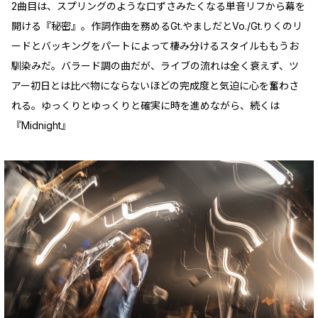
2曲目は、スプリングのような口ずさみたくなる単音リフから幕を
開ける『秘密』。作詞作曲を務めるGt.やましだとVo./Gt.りくのリ
ードとバッキングをパートによって棲み分けるスタイルももうお
馴染みだ。バラード調の曲だが、ライブの流れは全く衰えず、ツ
アー初日とは比べ物にならないほどの完成度と気迫に心を奮わさ
れる。ゆっくりとゆっくりと確実に時を進めながら、続くは
『Midnight』