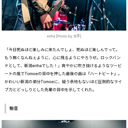
eriha [Photo by 太平]
「今日死ぬほど楽しみに来たんでしょ、死ぬほど楽しんでって。
もう無くなんねぇように、心に残るようにやろうぜ。ロックバン
ドとして、新潟erihaでした！」爽やかに吹き抜けるようなツービ
ートの風でTomoeの背中を押した最後の曲は『ハートビート』。
かわいい新潟の弟分Tomoeに、疑う余地もないほど圧倒的なライ
ブ力とどっしりとした先輩の背中を示してくれた。
駒音