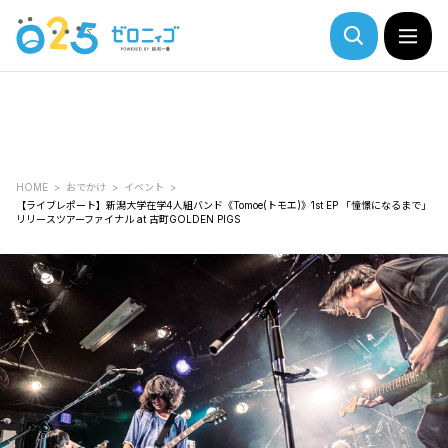
HOME
おでかけ
イベント
【ライブレポート】新潟大学在学4人組バンド《Tomoe(トモエ)》1st EP 「憧憬になるまで」
リリースツアーファイナル at 古町GOLDEN PIGS