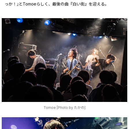
っか！｣とTomoeらしく、最後の曲『白い街』を迎える。
Tomoe [Photo by たかの]