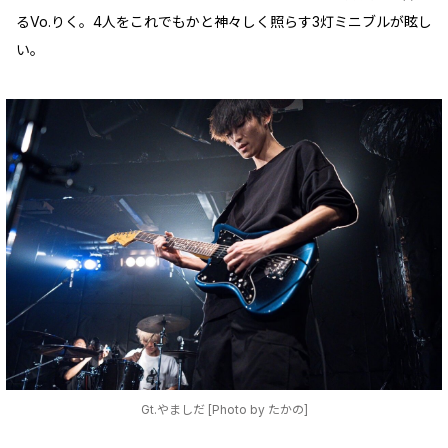
るVo.りく。4人をこれでもかと神々しく照らす3灯ミニブルが眩し
い。
Gt.やましだ [Photo by たかの]