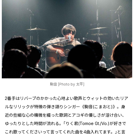
駒音 [Photo by 太平]
2番手はリバーブのかかった心地よい歌声とウィットの効いたリア
ルなリリックが特徴の弾き語りシンガー《駒音(こまおと)》。身
近の些細な心の機微を綴った歌詞とアコギの優しさが溶け合い、
ゆったりとした時間が流れる。｢りく君(Tomoe Gt./Vo.)が好きで
これ歌ってくださいって言ってくれた曲を4曲入れてます。｣と言