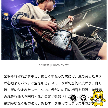
Ba.つかさ [Photo by 太平]
楽器それぞれが尊重し、優しく重なった次には、息の合ったキメ
が心地よくバシッと空を斬る。スモークが幻想的に広がり、白く
淡い光に包まれたステージは、偶然この日に初雪を記録した新潟
の風景も曲名を回収するかの如く想起させた。｢いつか いつか｣の
歌詞が切なくも力強く、思わず手を掲げてしまうズルさがあるの