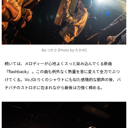
Ba.つかさ [Photo by たかの]
続いては、メロディーが心地よくスっと染み込んでくる新曲
『flashback』 。この曲も例外なく熱量を音に変えて全力でぶつ
けてくる。Vo./Gt.りくのシャウトにも似た感情的な歌声の後、バ
チバチのストロボに包まれながら最後は力強く締める。