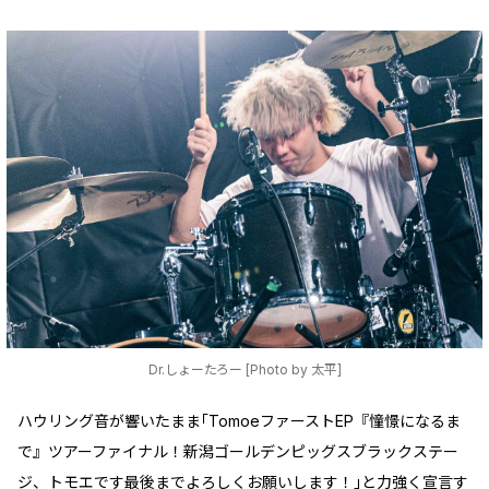
Dr.しょーたろー [Photo by 太平]
ハウリング音が響いたまま｢TomoeファーストEP『憧憬になるま
で』ツアーファイナル！新潟ゴールデンピッグスブラックステー
ジ、トモエです最後までよろしくお願いします！｣と力強く宣言す