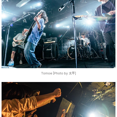
Tomoe [Photo by 太平]