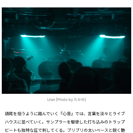
Uran [Photo by たかの]
語尾を拾うように踏んでいく『心音』では、言葉を淡々とライブ
ハウスに並べていく。サンプラーを駆使した打ち込みのトラップ
ビートも独特な圧で刺してくる。ブリブリの太いベースと鋭く艶