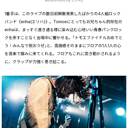
eriha [Photo by たかの]
1番手は、このライブの数日前解散発表したばかりの4人組ロック
バンド《eriha(エリハ)》。Tomoeにとってもお兄ちゃん的存在の
erihaは、まっすぐ透き通る様に染み込む心地いい青春パンクロッ
クを余すことなく会場中に響かせる。｢トモエファイナルおめでと
う！みんなで祝おうぜ｣と、高揚感そのままにフロアの1人1人の心
を音楽で掴みに来てくれる。フロアもこれに突き動かされるよう
に、クラップが力強く巻き起こる。