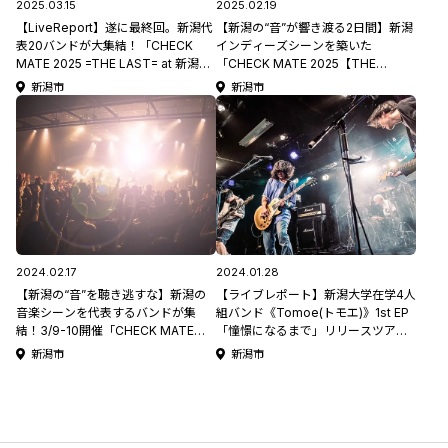
2025.03.15
2025.02.19
【LiveReport】遂に最終回。新潟代
【新潟の“音”が響き渡る2日間】新潟
表20バンドが大集結！「CHECK
インディーズシーンを築いた
MATE 2025 =THE LAST= at 新潟
「CHECK MATE 2025【THE
LOTS《DAY1》」2025.03.01
LAST】」最終章、3/1-2開催！ at 新
新潟市
新潟市
潟LOTS
2024.02.17
2024.01.28
【新潟の“音”を聴き逃すな】新潟の
【ライブレポート】新潟大学在学4人
音楽シーンを代表するバンドが集
組バンド《Tomoe(トモエ)》1st EP
結！3/9-10開催「CHECK MATE
「憧憬になるまで」リリースツアー
2024」at 新潟LOTS
ファイナル at 古町GOLDEN PIGS
新潟市
新潟市