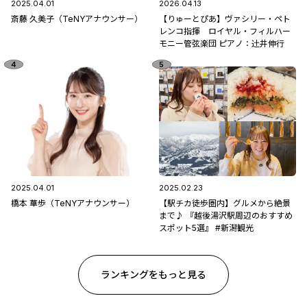
2025.04.01
2026.04.13
斎藤 久美子（TeNYアナウンサー）
【りゅーとぴあ】ヴァシリー・ペト
レンコ指揮 ロイヤル・フィルハー
モニー管弦楽団 ピアノ：辻󠄀井伸行
2025.04.01
2025.02.23
橋本 華歩（TeNYアナウンサー）
【駅チカ徒歩圏内】グルメから絶景
まで♪ 『越後湯沢駅周辺のおすすめ
スポット5選』 #新潟観光
ランキングをもっと見る