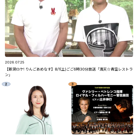
2026.07.25
【新潟ロケ! りんごあめなす】8/1(土)ごご6時30分放送「満天☆青空レストラ
ン」