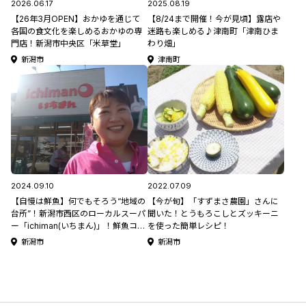
2026.06.17
2025.08.19
【26年3月OPEN】おかゆを通じて
【8/24まで開催！今が見頃】露店や
各国の食文化を楽しめるおかゆの専
迷路も楽しめる♪津南町「津南ひま
門店！新潟市中央区「米草堂」
わり畑」
新潟市
津南町
2024.09.10
2022.07.09
【自慢は鮮魚】何でもそろう“地域の
【今が旬】「すずまさ農園」さんに
台所”！新潟市西区のローカルスーパ
聞いた！とうもろこしとズッキーニ
ー「ichiman(いちまん)」！鮮魚コー
を使った簡単レシピ！
ナーには自慢のサービスも #モロサ
新潟市
新潟市
ーチ