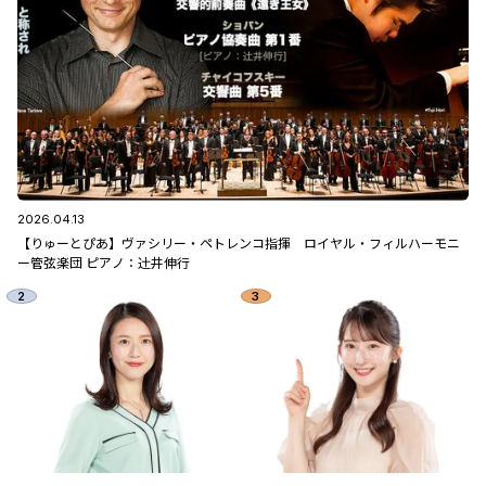
2026.04.13
【りゅーとぴあ】ヴァシリー・ペトレンコ指揮 ロイヤル・フィルハーモニ
ー管弦楽団 ピアノ：辻󠄀井伸行