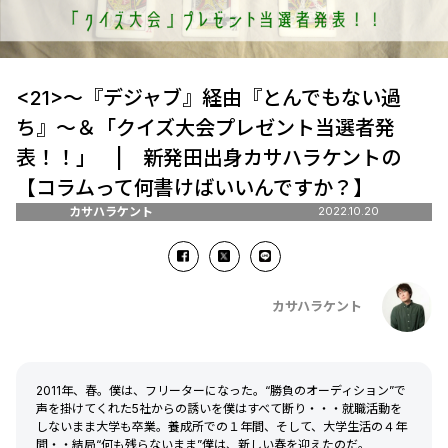
<21>～『デジャブ』経由『とんでもない過
ち』～＆「クイズ大会プレゼント当選者発
表！！」 | 新発田出身カサハラケントの
【コラムって何書けばいいんですか？】
カサハラケント
2022.10.20
カサハラケント
2011年、春。僕は、フリーターになった。“勝負のオーディション”で
声を掛けてくれた5社からの誘いを僕はすべて断り・・・就職活動を
しないまま大学も卒業。養成所での１年間、そして、大学生活の４年
間・・結局“何も残らないまま”僕は、新しい春を迎えたのだ。