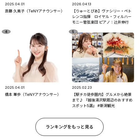
2025.04.01
2026.04.13
斎藤 久美子（TeNYアナウンサー）
【りゅーとぴあ】ヴァシリー・ペト
レンコ指揮 ロイヤル・フィルハー
モニー管弦楽団 ピアノ：辻󠄀井伸行
2025.04.01
2025.02.23
橋本 華歩（TeNYアナウンサー）
【駅チカ徒歩圏内】グルメから絶景
まで♪ 『越後湯沢駅周辺のおすすめ
スポット5選』 #新潟観光
ランキングをもっと見る