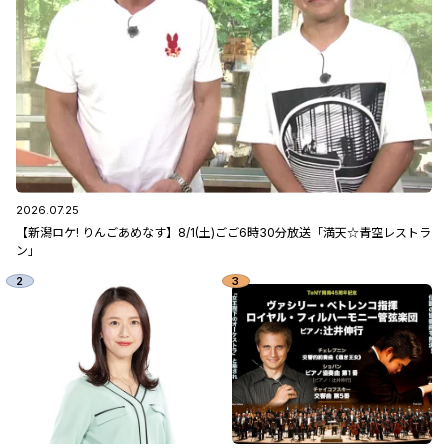
2026.07.25
【新潟ロケ! りんごあめなす】8/1(土)ごご6時30分放送「満天☆青空レストラ
ン」