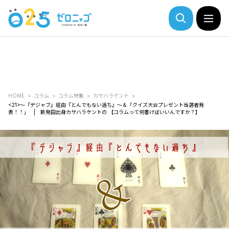
HOME
コラム
コラム特集
カサハラケント
<21>～『デジャブ』経由『とんでもない過ち』～＆「クイズ大会プレゼント当選者発
表！！」 | 新発田出身カサハラケントの 【コラムって何書けばいいんですか？】