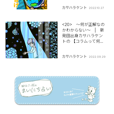
カサハラケント
2022.10.27
<20> ～何が正解なの
かわからない～ | 新
発田出身カサハラケン
トの 【コラムって何書
けばいいんですか？】
カサハラケント
2022.09.29