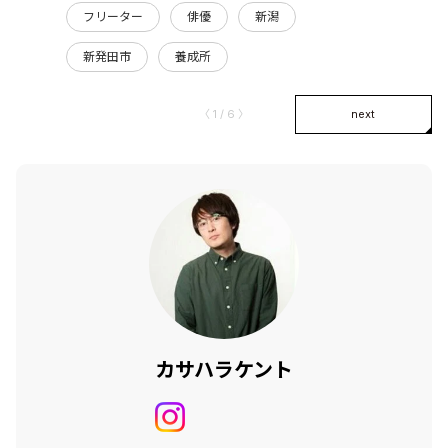
フリーター
俳優
新潟
新発田市
養成所
〈 1 / 6 〉
next
カサハラケント