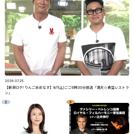
2026.07.25
【新潟ロケ! りんごあめなす】8/1(土)ごご6時30分放送「満天☆青空レストラ
ン」