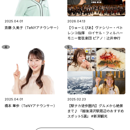
2025.04.01
2026.04.13
斎藤 久美子（TeNYアナウンサー）
【りゅーとぴあ】ヴァシリー・ペト
レンコ指揮 ロイヤル・フィルハー
モニー管弦楽団 ピアノ：辻󠄀井伸行
2025.04.01
2025.02.23
橋本 華歩（TeNYアナウンサー）
【駅チカ徒歩圏内】グルメから絶景
まで♪ 『越後湯沢駅周辺のおすすめ
スポット5選』 #新潟観光