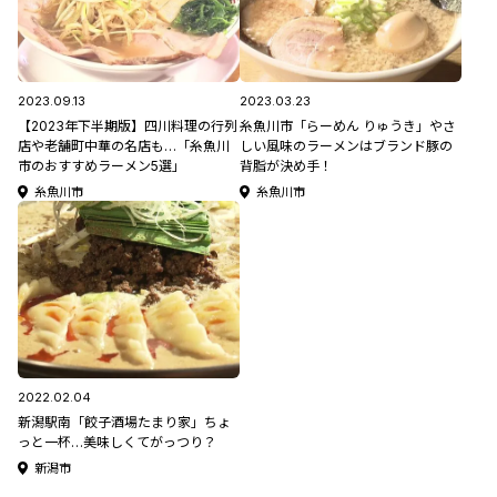
2023.09.13
2023.03.23
【2023年下半期版】四川料理の行列
糸魚川市「らーめん りゅうき」やさ
店や老舗町中華の名店も…「糸魚川
しい風味のラーメンはブランド豚の
市のおすすめラーメン5選」
背脂が決め手！
糸魚川市
糸魚川市
2022.02.04
新潟駅南「餃子酒場たまり家」ちょ
っと一杯…美味しくてがっつり？
新潟市