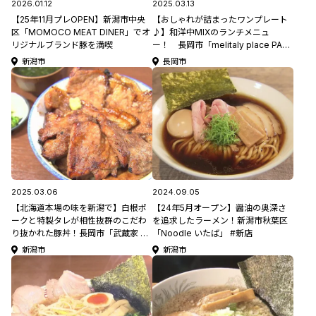
2026.01.12
2025.03.13
【25年11月プレOPEN】新潟市中央
【おしゃれが詰まったワンプレート
区「MOMOCO MEAT DINER」でオ
♪】和洋中MIXのランチメニュ
リジナルブランド豚を満喫
ー！ 長岡市「melitaly place PAQ
MOG(パクモグ)」
新潟市
長岡市
2025.03.06
2024.09.05
【北海道本場の味を新潟で】白根ポ
【24年5月オープン】醤油の奥深さ
ークと特製タレが相性抜群のこだわ
を追求したラーメン！新潟市秋葉区
り抜かれた豚丼！長岡市「武蔵家 長
「Noodle いたば」 #新店
岡店」
新潟市
新潟市