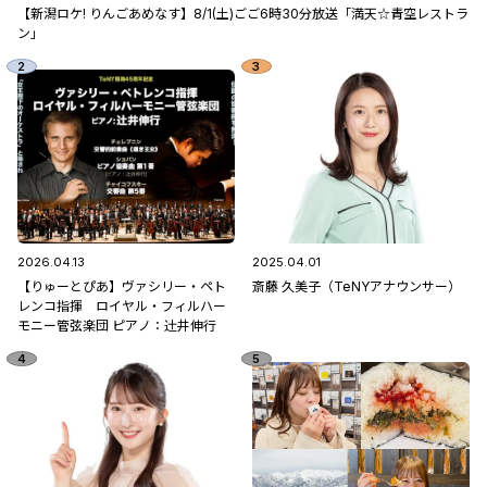
【新潟ロケ! りんごあめなす】8/1(土)ごご6時30分放送「満天☆青空レストラ
ン」
2026.04.13
2025.04.01
【りゅーとぴあ】ヴァシリー・ペト
斎藤 久美子（TeNYアナウンサー）
レンコ指揮 ロイヤル・フィルハー
モニー管弦楽団 ピアノ：辻󠄀井伸行