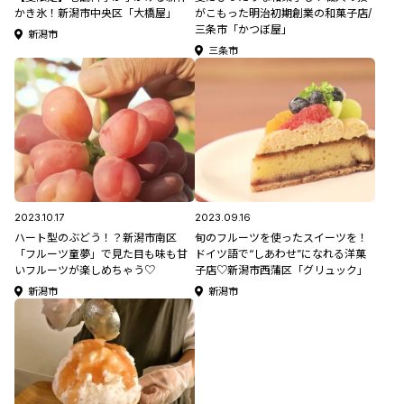
かき氷！新潟市中央区「大橋屋」
がこもった明治初期創業の和菓子店/
三条市「かつぼ屋」
新潟市
三条市
2023.10.17
2023.09.16
ハート型のぶどう！？新潟市南区
旬のフルーツを使ったスイーツを！
「フルーツ童夢」で見た目も味も甘
ドイツ語で“しあわせ”になれる洋菓
いフルーツが楽しめちゃう♡
子店♡新潟市西蒲区「グリュック」
新潟市
新潟市