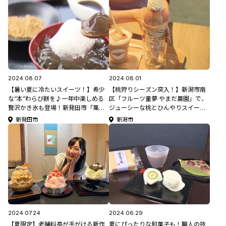
2024.08.07
2024.08.01
【暑い夏に冷たいスイーツ！】希少
【桃狩りシーズン突入！】新潟市南
な“本”わらび餅を♪一年中楽しめる
区「フルーツ童夢 やまだ農園」で、
贅沢かき氷も登場！新発田市「菓匠
ジューシーな桃とひんやりスイーツ
庵 寿堂」
を味わおう♪
新発田市
新潟市
2024.07.24
2024.06.29
【夏限定】老舗料亭が手がける新作
夏にぴったりな和菓子も！職人の技