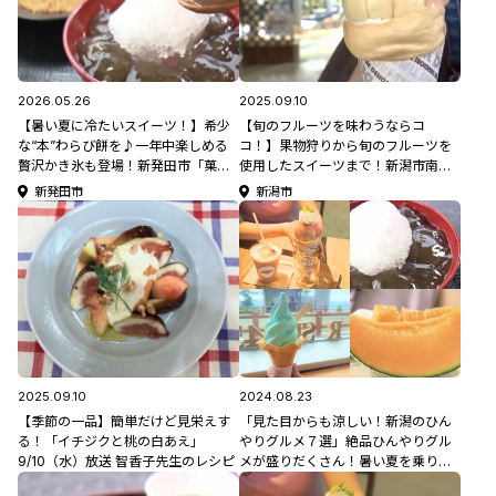
2026.05.26
2025.09.10
【暑い夏に冷たいスイーツ！】希少
【旬のフルーツを味わうならコ
な“本”わらび餅を♪一年中楽しめる
コ！】果物狩りから旬のフルーツを
贅沢かき氷も登場！新発田市「菓匠
使用したスイーツまで！新潟市南区
庵 寿堂」【新潟のひんやりスポッ
「フルーツ童夢 やまだ農園｣
新発田市
新潟市
ト・グルメ特集2026】
2025.09.10
2024.08.23
【季節の一品】簡単だけど見栄えす
「見た目からも涼しい！新潟のひん
る！「イチジクと桃の白あえ」
やりグルメ７選」絶品ひんやりグル
9/10（水）放送 智香子先生のレシピ
メが盛りだくさん！暑い夏を乗り越
えよう♪