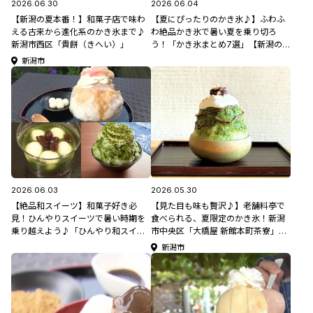
2026.06.30
2026.06.04
【新潟の夏本番！】和菓子店で味わ
【夏にぴったりのかき氷♪】ふわふ
える古来から進化系のかき氷まで♪
わ絶品かき氷で暑い夏を乗り切ろ
新潟市西区「貴餅（きへい）」
う！「かき氷まとめ7選」【新潟のひ
んやりスポット・グルメ特集2026】
新潟市
2026.06.03
2026.05.30
【絶品和スイーツ】和菓子好き必
【見た目も味も贅沢♪】老舗料亭で
見！ひんやりスイーツで暑い時期を
食べられる、夏限定のかき氷！新潟
乗り越えよう♪「ひんやり和スイー
市中央区「大橋屋 新館本町茶寮」
ツまとめ3選」【新潟のひんやりスポ
【新潟のひんやりスポット・グルメ
新潟市
ット・グルメ特集2026】
特集2026】