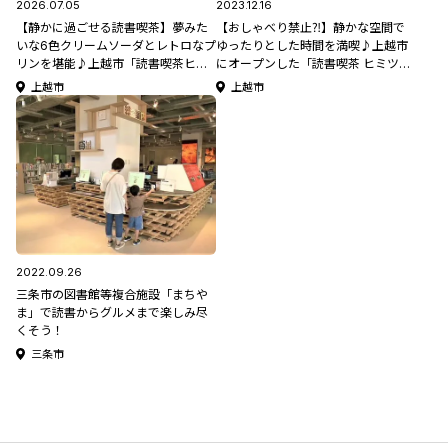
2026.07.05
2023.12.16
【静かに過ごせる読書喫茶】夢みた
【おしゃべり禁止⁈】静かな空間で
いな6色クリームソーダとレトロなプ
ゆったりとした時間を満喫♪上越市
リンを堪能♪上越市「読書喫茶ヒミ
にオープンした「読書喫茶 ヒミツヤ
ツヤサン」
サン」
上越市
上越市
2022.09.26
三条市の図書館等複合施設「まちや
ま」で読書からグルメまで楽しみ尽
くそう！
三条市