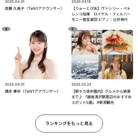
2025.04.01
2026.04.13
斎藤 久美子（TeNYアナウンサー）
【りゅーとぴあ】ヴァシリー・ペト
レンコ指揮 ロイヤル・フィルハー
モニー管弦楽団 ピアノ：辻󠄀井伸行
2025.04.01
2025.02.23
橋本 華歩（TeNYアナウンサー）
【駅チカ徒歩圏内】グルメから絶景
まで♪ 『越後湯沢駅周辺のおすすめ
スポット5選』 #新潟観光
ランキングをもっと見る