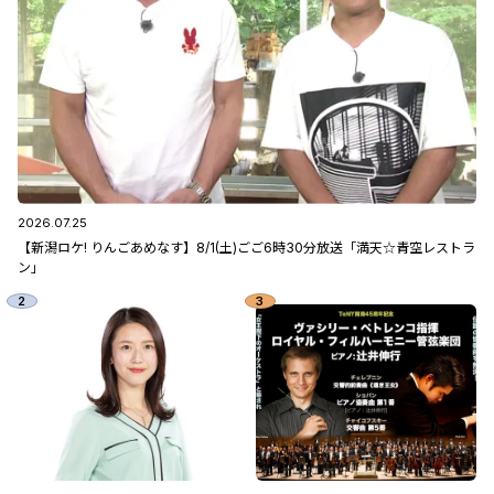
2026.07.25
【新潟ロケ! りんごあめなす】8/1(土)ごご6時30分放送「満天☆青空レストラ
ン」