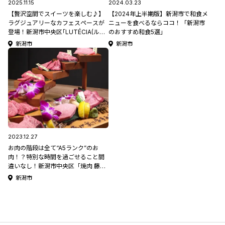
2025.11.15
2024.03.23
【贅沢空間でスイーツを楽しむ♪】
【2024年上半期版】新潟市で和食メ
ラグジュアリーなカフェスペースが
ニューを食べるならココ！「新潟市
登場！新潟市中央区｢LUTÉCIA(ルー
のおすすめ和食5選」
テシア)｣
新潟市
新潟市
2023.12.27
お肉の階段は全て“A5ランク”のお
肉！？特別な時間を過ごせること間
違いなし！新潟市中央区「焼肉 藤
虎」
新潟市