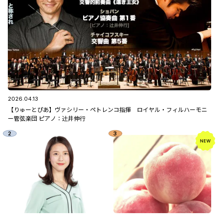
2026.04.13
【りゅーとぴあ】ヴァシリー・ペトレンコ指揮 ロイヤル・フィルハーモニ
ー管弦楽団 ピアノ：辻󠄀井伸行