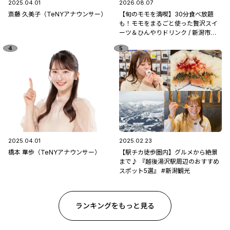
2025.04.01
2026.08.07
斎藤 久美子（TeNYアナウンサー）
【旬のモモを満喫】30分食べ放題
も！モモをまるごと使った贅沢スイ
ーツ＆ひんやりドリンク / 新潟市南
区「フルーツ童夢」
2025.04.01
2025.02.23
橋本 華歩（TeNYアナウンサー）
【駅チカ徒歩圏内】グルメから絶景
まで♪ 『越後湯沢駅周辺のおすすめ
スポット5選』 #新潟観光
ランキングをもっと見る