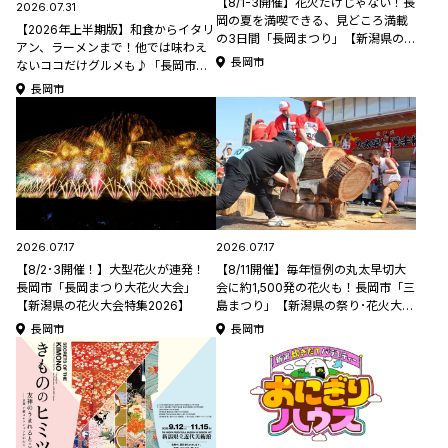
【8/1-3開催】花火だけじゃない！長
2026.07.31
岡の夏を満喫できる、見どころ満載
【2026年上半期版】和食からイタリ
の3日間「長岡まつり」【新潟県の夏
アン、ラーメンまで！他では味わえ
祭り特集2026】
長岡市
ないココだけグルメも♪「長岡市の
ランチ名店5選」
長岡市
2026.07.17
2026.07.17
【8/11開催】毎年恒例の丸太早切大
【8/2･3開催！】大型花火が連発！
会に約1,500発の花火も！長岡市「三
長岡市「長岡まつり大花火大会」
島まつり」【新潟県の祭り･花火大会
【新潟県の花火大会特集2026】
特集2026】
長岡市
長岡市