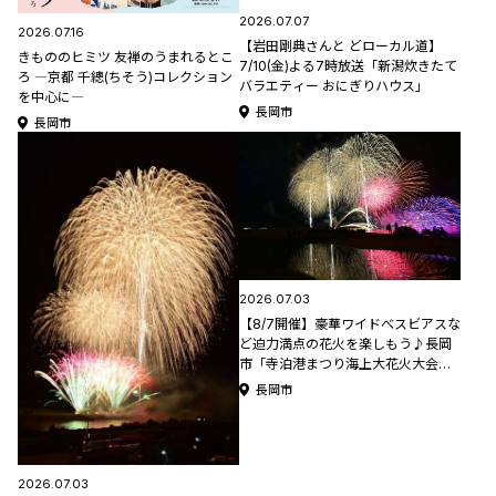
2026.07.07
2026.07.16
【岩田剛典さんと どローカル道】
きもののヒミツ 友禅のうまれるとこ
7/10(金)よる7時放送「新潟炊きたて
ろ ―京都 千總(ちそう)コレクション
バラエティー おにぎりハウス」
を中心に―
長岡市
長岡市
2026.07.03
【8/7開催】豪華ワイドべスビアスな
ど迫力満点の花火を楽しもう♪長岡
市「寺泊港まつり海上大花火大会」
【新潟県の花火大会特集2026】
長岡市
2026.07.03