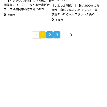
2026.03.27
【オイシックス新潟】4/17-19は「長
岡開幕シリーズ」！ながおか米百俵
【いよいよ開花！】【約1,000本の桜
フェスや長岡市消防本部とのコラ
並木】自然を存分に感じられる！開
ボ、科学実験ショーなど企画盛りだ
放感あふれる人気スポット♪長岡市
長岡市
くさんの3日間 #オイシックス新潟ア
「万本桜植樹帯」【新潟県の桜名所･
長岡市
ルビレックスBC コラム
お花見スポット特集2026】
1
2
3
…