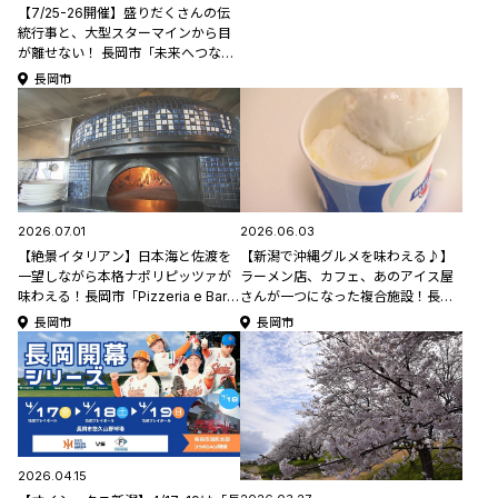
【7/25-26開催】盛りだくさんの伝
統行事と、大型スターマインから目
が離せない！ 長岡市「未来へつなぐ
川口まつり･大花火大会」【新潟県の
長岡市
祭り･花火大会特集2026】
2026.07.01
2026.06.03
【絶景イタリアン】日本海と佐渡を
【新潟で沖縄グルメを味わえる♪】
一望しながら本格ナポリピッツァが
ラーメン店、カフェ、あのアイス屋
味わえる！長岡市「Pizzeria e Bar
さんが一つになった複合施設！長岡
LA PORTA BLU(ラ・ポルタブル
市寺泊「NEW TOWN 寺泊」【新潟
長岡市
長岡市
ー)」
のひんやりスポット・グルメ特集
2026】
2026.04.15