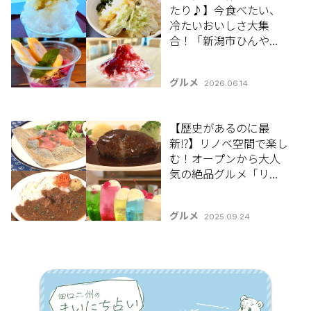
たり♪】今食べたい、
冷たいおいしさ大集
合！「新潟市ひんやり
グルメ4選」【新潟のひ
んやりスポット・グル
グルメ
2026.06.14
メ特集2026】
【歴史があるのに最
新⁉】リノベ空間で楽し
む！オープンから大人
気の絶品グルメ「リノ
ベ店グルメ5選」
グルメ
2025.09.24