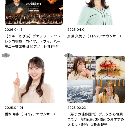
2026.04.13
2025.04.01
【りゅーとぴあ】ヴァシリー・ペト
斎藤 久美子（TeNYアナウンサー）
レンコ指揮 ロイヤル・フィルハー
モニー管弦楽団 ピアノ：辻󠄀井伸行
2025.04.01
2025.02.23
橋本 華歩（TeNYアナウンサー）
【駅チカ徒歩圏内】グルメから絶景
まで♪ 『越後湯沢駅周辺のおすすめ
スポット5選』 #新潟観光