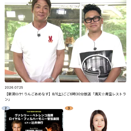
2026.07.25
【新潟ロケ! りんごあめなす】8/1(土)ごご6時30分放送「満天☆青空レストラ
ン」