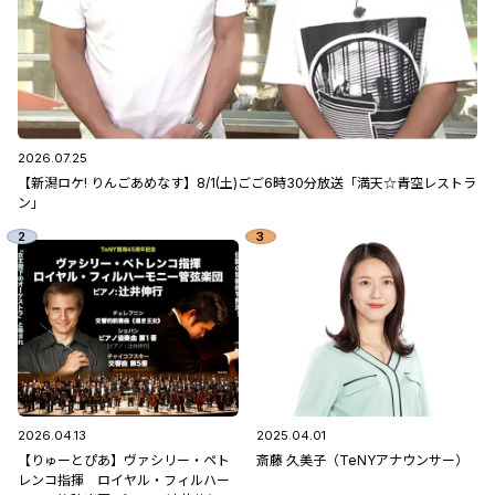
2026.07.25
【新潟ロケ! りんごあめなす】8/1(土)ごご6時30分放送「満天☆青空レストラ
ン」
2026.04.13
2025.04.01
【りゅーとぴあ】ヴァシリー・ペト
斎藤 久美子（TeNYアナウンサー）
レンコ指揮 ロイヤル・フィルハー