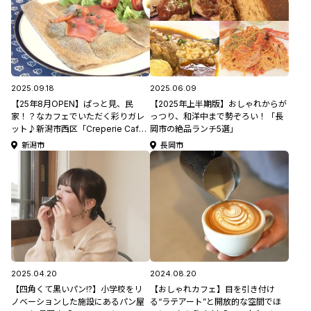
2025.09.18
2025.06.09
【25年8月OPEN】ぱっと見、民
【2025年上半期版】おしゃれからが
家！？なカフェでいただく彩りガレ
っつり、和洋中まで勢ぞろい！「長
ット♪新潟市西区「Creperie Cafe
岡市の絶品ランチ5選」
Hanasaku」
新潟市
長岡市
2025.04.20
2024.08.20
【四角くて黒いパン!?】小学校をリ
【おしゃれカフェ】目を引き付け
ノベーションした施設にあるパン屋
る“ラテアート”と開放的な空間でほ