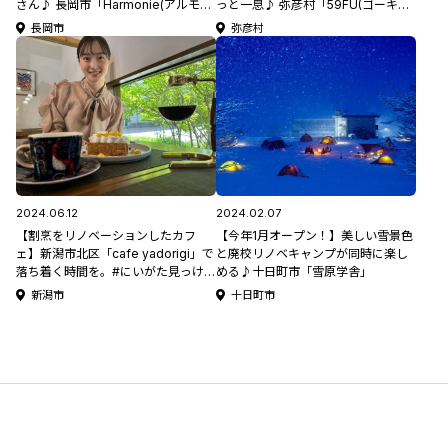
さん♪ 長岡市「Harmonie(アルモニ
っと一息♪ 弥彦村「59FU(ゴーキュ
エ)」
ーエフユー)」 #025新CMロケ地紹
長岡市
弥彦村
介
2024.06.12
2024.02.07
【割烹をリノベーションしたカフ
【今年1月オープン！】美しい雪景色
ェ】新潟市北区「cafe yadorigi」で
と廃校リノベキャンプが同時に楽し
落ち着く時間を。#にいがた見っけた
める♪十日町市「雪原学舎」
い
新潟市
十日町市