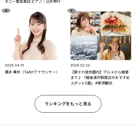
モニー管弦楽団 ピアノ：辻󠄀井伸行
2025.04.01
2025.02.23
橋本 華歩（TeNYアナウンサー）
【駅チカ徒歩圏内】グルメから絶景
まで♪ 『越後湯沢駅周辺のおすすめ
スポット5選』 #新潟観光
ランキングをもっと見る