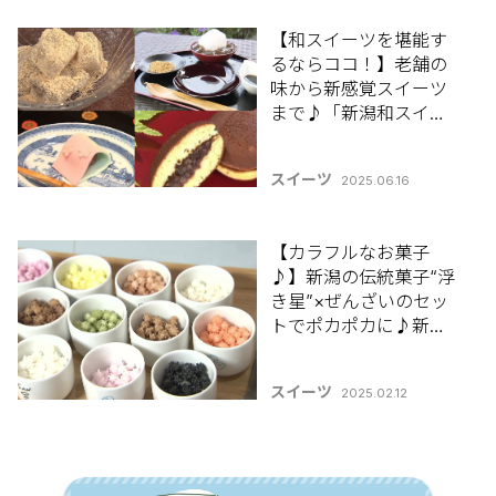
【和スイーツを堪能す
るならココ！】老舗の
味から新感覚スイーツ
まで♪「新潟和スイー
ツまとめ7選」
スイーツ
2025.06.16
【カラフルなお菓子
♪】新潟の伝統菓子“浮
き星”×ぜんざいのセッ
トでポカポカに♪新潟
市中央区「喫茶
UKIHOSHI」
スイーツ
2025.02.12