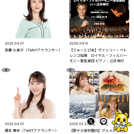
2025.04.01
2026.04.13
斎藤 久美子（TeNYアナウンサー）
【りゅーとぴあ】ヴァシリー・ペト
レンコ指揮 ロイヤル・フィルハー
モニー管弦楽団 ピアノ：辻󠄀井伸行
2025.04.01
2025.02.23
橋本 華歩（TeNYアナウンサー）
【駅チカ徒歩圏内】グルメから絶景