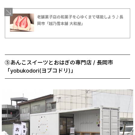
老舗菓子店の和菓子を心ゆくまで堪能しよう♪長
岡市「越乃雪本舗 大和屋」
⑤あんこスイーツとおはぎの専門店 / 長岡市
「yobukodori(ヨブコドリ)」