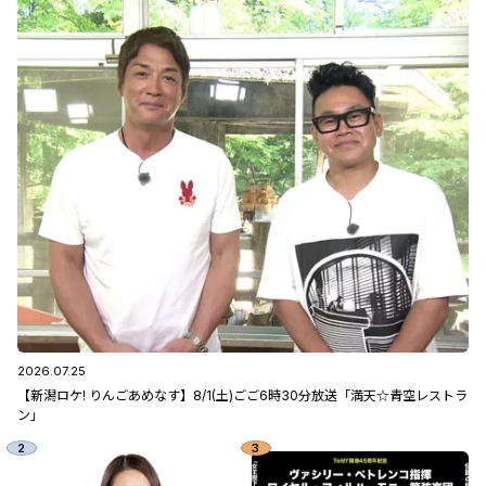
2026.07.25
【新潟ロケ! りんごあめなす】8/1(土)ごご6時30分放送「満天☆青空レストラ
ン」