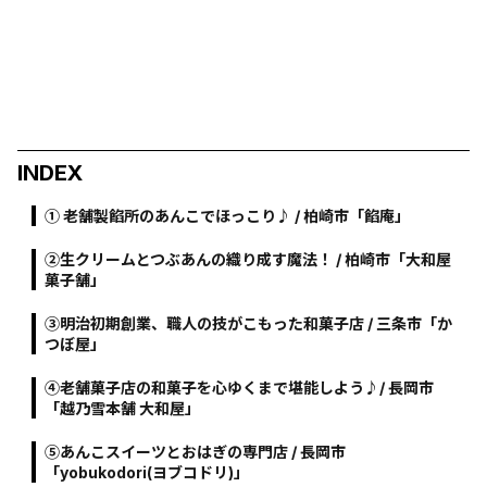
INDEX
➀ 老舗製餡所のあんこでほっこり♪ / 柏崎市「餡庵」
➁生クリームとつぶあんの織り成す魔法！ / 柏崎市「大和屋
菓子舗」
➂明治初期創業、職人の技がこもった和菓子店 / 三条市「か
つぼ屋」
➃老舗菓子店の和菓子を心ゆくまで堪能しよう♪/ 長岡市
「越乃雪本舗 大和屋」
⑤あんこスイーツとおはぎの専門店 / 長岡市
「yobukodori(ヨブコドリ)」