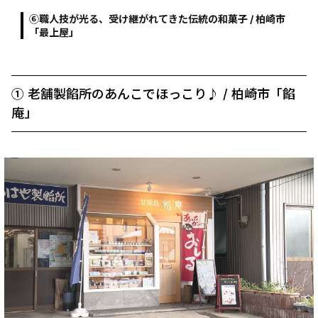
⑥職人技が光る、受け継がれてきた伝統の和菓子 / 柏崎市
「最上屋」
➀ 老舗製餡所のあんこでほっこり♪ / 柏崎市「餡
庵」