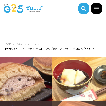
HOME
グルメ
スイーツ
【新潟のあんこスイーツまとめ6選】日頃のご褒美に♪こだわりの和菓子や和スイーツ！