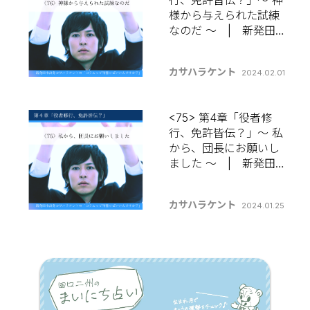
行、免許皆伝？」～ 神
様から与えられた試練
なのだ ～ | 新発田出
身カサハラケントの
【コラムって何書けば
カサハラケント
2024.02.01
いいんですか？】
<75> 第4章「役者修
行、免許皆伝？」～ 私
から、団長にお願いし
ました ～ | 新発田出
身カサハラケントの
【コラムって何書けば
カサハラケント
2024.01.25
いいんですか？】