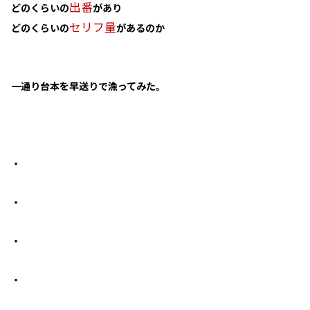
出番
どのくらいの
があり
セリフ量
どのくらいの
があるのか
一通り台本を早送りで漁ってみた。
・
・
・
・