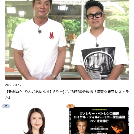
2026.07.25
【新潟ロケ! りんごあめなす】8/1(土)ごご6時30分放送「満天☆青空レストラ
ン」