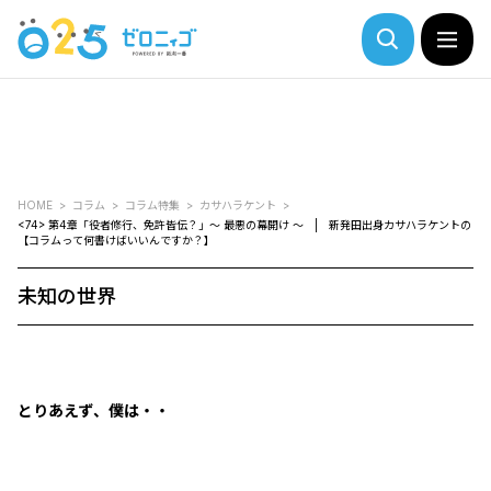
HOME
コラム
コラム特集
カサハラケント
<74> 第4章「役者修行、免許皆伝？」～ 最悪の幕開け ～ | 新発田出身カサハラケントの
【コラムって何書けばいいんですか？】
未知の世界
とりあえず、僕は・・