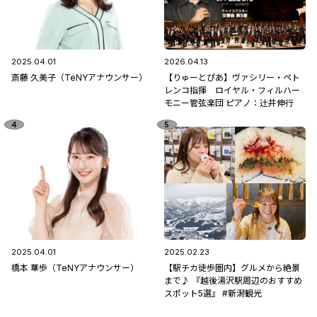
2025.04.01
2026.04.13
斎藤 久美子（TeNYアナウンサー）
【りゅーとぴあ】ヴァシリー・ペト
レンコ指揮 ロイヤル・フィルハー
モニー管弦楽団 ピアノ：辻󠄀井伸行
2025.04.01
2025.02.23
橋本 華歩（TeNYアナウンサー）
【駅チカ徒歩圏内】グルメから絶景
まで♪ 『越後湯沢駅周辺のおすすめ
スポット5選』 #新潟観光