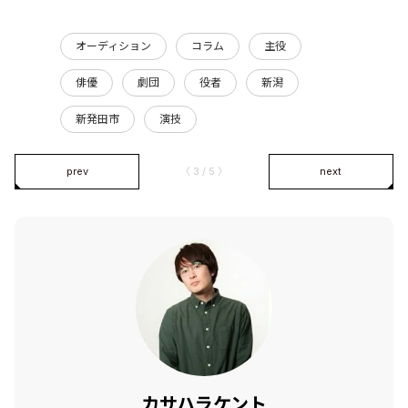
オーディション
コラム
主役
俳優
劇団
役者
新潟
新発田市
演技
prev
〈 3 / 5 〉
next
カサハラケント