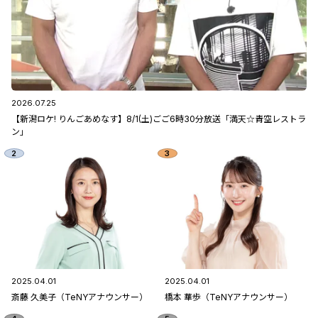
2026.07.25
【新潟ロケ! りんごあめなす】8/1(土)ごご6時30分放送「満天☆青空レストラ
ン」
2025.04.01
2025.04.01
斎藤 久美子（TeNYアナウンサー）
橋本 華歩（TeNYアナウンサー）