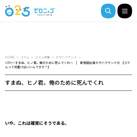
HOME
コラム
コラム特集
カサハラケント
<31>～すまぬ、ヒノ君。俺のために死んでくれ～ | 新発田出身カサハラケントの 【コラ
ムって何書けばいいんですか？】
すまぬ、ヒノ君。俺のために死んでくれ
いや、これは確実にそうである。