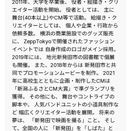
2011年、大学を卒業後、 役者・絵描き・クリ
エイター活動を開始。 役者としては、 主に
舞台(40本以上)やCM等で活動。 絵描き・ク
リエイターとしては、 個人や企業・行政から
依頼多数。 横浜の商業施設でのグッズ販売
に、 ZeppTokyoで開催されたファッション
イベントでは 自身作成のロゴがメイン採用。
2019年には、 地元新発田市の図書館で個展
も開催。 また、2018年からは 新発田市と共
同でプロモーションムービーを制作。 2021
年に高校生とともに企画・制作したCMは
「新潟ふるさとCM大賞」で準グランプリを
獲得。 その他にも、 舞台やコントライブの
脚本や、 人気バンドユニットの小道具制作な
ど 幅広くクリエイター活動を展開。 将来の
夢は、 「新発田で映画を撮る」こと。 そし
て、全国の人に 「新発田」を「しばた」と