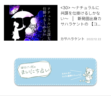
<30> ～ナチュラルに
共謀を仕掛けるしかな
い～ | 新発田出身カ
サハラケントの 【コラ
ムって何書けばいいん
ですか？】
カサハラケント
2022.12.22