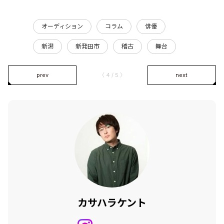
オーディション
コラム
俳優
新潟
新発田市
稽古
舞台
prev
〈 4 / 5 〉
next
カサハラケント