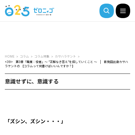
HOME
コラム
コラム特集
カサハラケント
<39> 第3章「職業：役者」～ ”正解なき答え”を探していくこと ～ | 新発田出身カサハ
ラケントの 【コラムって何書けばいいんですか？】
意識せずに、意識する
「ズシン、ズシン・・・」