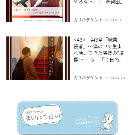
やろな ～ | 新発田出
身カサハラケントの
【コラムって何書けば
カサハラケント
2023.05.11
いいんですか？】
<43> 第3章「職業：
役者」～僕の中で生ま
れ湧いてきた演技の”道
標”～ ＆ 『今日のコ
ラムをもっ
て・・』 | 新発田出
カサハラケント
2023.04.20
身カサハラケントの
【コラムって何書けば
いいんですか？】