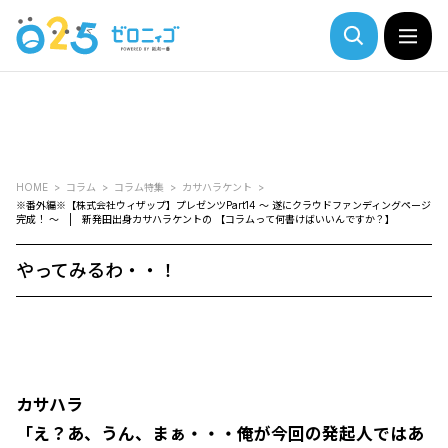
HOME
コラム
コラム特集
カサハラケント
※番外編※【株式会社ウィザップ】プレゼンツPart14 ～ 遂にクラウドファンディングページ
完成！ ～ | 新発田出身カサハラケントの 【コラムって何書けばいいんですか？】
やってみるわ・・！
カサハラ
「え？あ、うん、まぁ・・・俺が今回の発起人ではあ