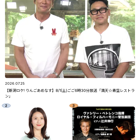
2026.07.25
【新潟ロケ! りんごあめなす】8/1(土)ごご6時30分放送「満天☆青空レストラ
ン」