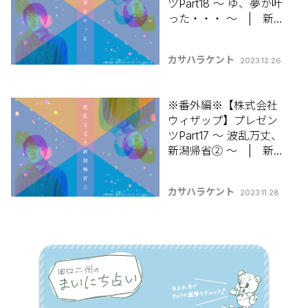
ツPart18 ～ ゆ、夢が叶
った・・・ ～ | 新発
田出身カサハラケント
の 【コラムって何書け
カサハラケント
2023.12.26
ばいいんですか？】
※番外編※【株式会社
ウィザップ】プレゼン
ツPart17 ～ 波乱万丈、
新潟帰省② ～ | 新発
田出身カサハラケント
の 【コラムって何書け
カサハラケント
2023.11.28
ばいいんですか？】