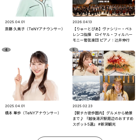
2025.04.01
2026.04.13
斎藤 久美子（TeNYアナウンサー）
【りゅーとぴあ】ヴァシリー・ペト
レンコ指揮 ロイヤル・フィルハー
モニー管弦楽団 ピアノ：辻󠄀井伸行
2025.04.01
2025.02.23
橋本 華歩（TeNYアナウンサー）
【駅チカ徒歩圏内】グルメから絶景
まで♪ 『越後湯沢駅周辺のおすすめ
スポット5選』 #新潟観光