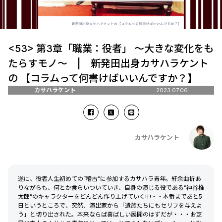
<53> 第3章「職業：役者」 ～大きな変化をも
たらすモノ～ | 新発田出身カサハラケント
の 【コラムって何書けばいいんですか？】
カサハラケント
2023.07.06
カサハラケント
遂に、役者人生初めての”稽古”に参加するカサハラ青年。紆余曲折あ
りながらも、何とか食らいついていき、自身の演じる役である”神谷椎
太郎”のキャラクターをどんどん作り上げていく中・・本番まであと5
日というところで、突然、演出家から「遺族たちにもセリフを与えよ
う」と切り出された。本来ならば喜ばしい展開のはずだが・・・お芝