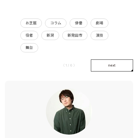
お芝居
コラム
俳優
劇場
役者
新潟
新発田市
演技
舞台
〈 1 / 6 〉
next