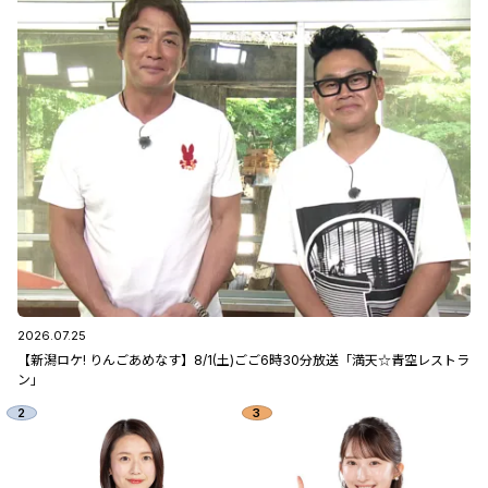
2026.07.25
【新潟ロケ! りんごあめなす】8/1(土)ごご6時30分放送「満天☆青空レストラ
ン」