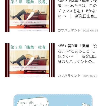
<58> 第3章「職業：役
者」～ 君たちは、この
チャンスを逃すほかな
い ～ | 新発田出身カ
サハラケントの 【コラ
ムって何書けばいいん
カサハラケント
2023.08.24
ですか？】
<55> 第3章「職業：役
者」～“とあること”に
気づく～ | 新発田出
身カサハラケントの
【コラムって何書けば
いいんですか？】
カサハラケント
2023.07.20