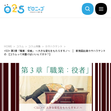
HOME
コラム
コラム特集
カサハラケント
<53> 第3章「職業：役者」 ～大きな変化をもたらすモノ～ | 新発田出身カサハラケント
の 【コラムって何書けばいいんですか？】