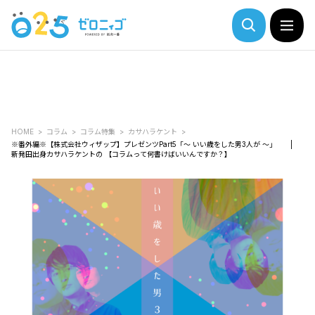
HOME
コラム
コラム特集
カサハラケント
※番外編※【株式会社ウィザップ】プレゼンツPart5「～ いい歳をした男3人が ～」 |
新発田出身カサハラケントの 【コラムって何書けばいいんですか？】