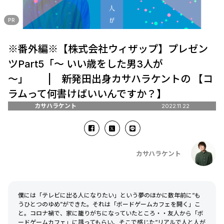
PR
※番外編※【株式会社ウィザップ】プレゼン
ツPart5「～ いい歳をした男3人が
～」 | 新発田出身カサハラケントの 【コ
ラムって何書けばいいんですか？】
カサハラケント
2022.11.22
カサハラケント
僕には「テレビに出る人になりたい」という夢のほかに数年前に“も
うひとつのゆめ”ができた。それは「ボードゲームカフェを開く」こ
と。コロナ禍で、家に籠りがちになっていたところ・・友人から「ボ
ードゲームカフェ」に誘ってもらい、そこで感じた“リアルで人と人が