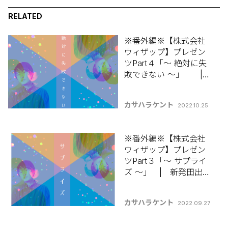
RELATED
※番外編※【株式会社
ウィザップ】プレゼン
ツPart４「～ 絶対に失
敗できない ～」 |
新発田出身カサハラケ
ントの 【コラムって何
カサハラケント
2022.10.25
書けばいいんです
か？】
※番外編※【株式会社
ウィザップ】プレゼン
ツPart３「～ サプライ
ズ ～」 | 新発田出身
カサハラケントの 【コ
ラムって何書けばいい
カサハラケント
2022.09.27
んですか？】