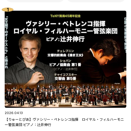
2026.04.13
【りゅーとぴあ】ヴァシリー・ペトレンコ指揮 ロイヤル・フィルハーモニ
ー管弦楽団 ピアノ：辻󠄀井伸行