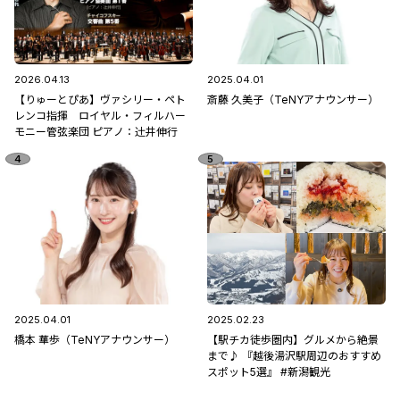
2026.04.13
2025.04.01
【りゅーとぴあ】ヴァシリー・ペト
斎藤 久美子（TeNYアナウンサー）
レンコ指揮 ロイヤル・フィルハー
モニー管弦楽団 ピアノ：辻󠄀井伸行
2025.04.01
2025.02.23
橋本 華歩（TeNYアナウンサー）
【駅チカ徒歩圏内】グルメから絶景
まで♪ 『越後湯沢駅周辺のおすすめ
スポット5選』 #新潟観光