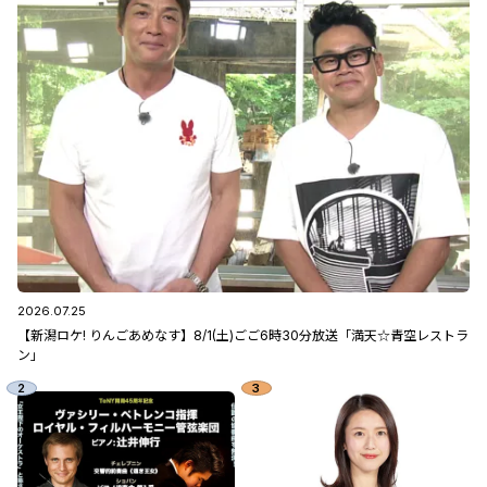
2026.07.25
【新潟ロケ! りんごあめなす】8/1(土)ごご6時30分放送「満天☆青空レストラ
ン」