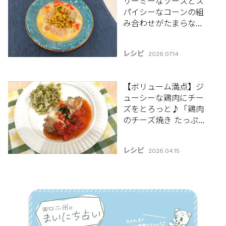
リーミーなソースとス
パイシーなコーンの組
み合わせがたまらない
♪「鶏肉のコーンクリ
ーム煮 スパイスコーン
レシピ
2026.07.14
のせ」7/14(火)放送 中
島先生のレシピ
【ボリューム満点】ジ
ューシーな鶏肉にチー
ズをとろっと♪「鶏肉
のチーズ焼き たっぷり
キャベツ添え」4/15(水)
放送 中島先生のレシピ
レシピ
2026.04.15