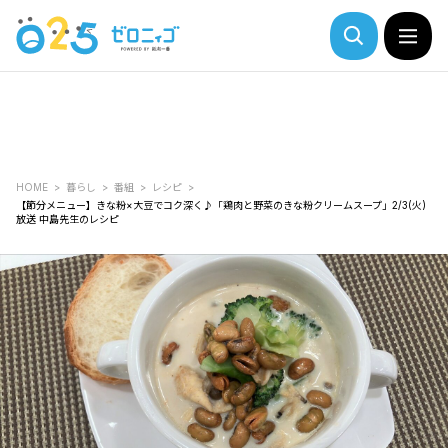
HOME
暮らし
番組
レシピ
【節分メニュー】きな粉×大豆でコク深く♪「鶏肉と野菜のきな粉クリームスープ」2/3(火)
放送 中島先生のレシピ