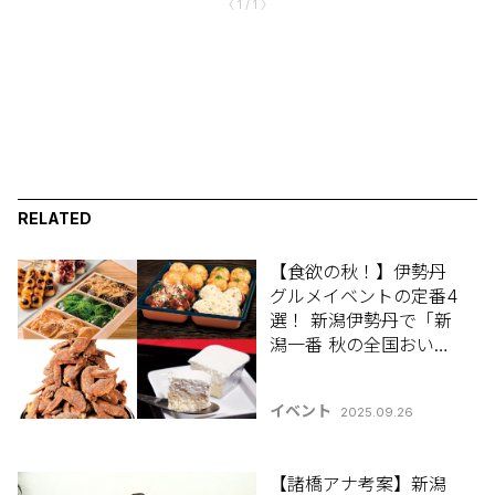
〈 1 / 1 〉
RELATED
【食欲の秋！】伊勢丹
グルメイベントの定番4
選！ 新潟伊勢丹で「新
潟一番 秋の全国おいし
いものまつり」開催！
10月7日(火)から！
イベント
2025.09.26
【諸橋アナ考案】新潟