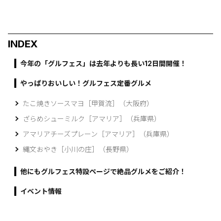
INDEX
今年の「グルフェス」は去年よりも長い12日間開催！
やっぱりおいしい！グルフェス定番グルメ
たこ焼きソースマヨ［甲賀流］（大阪府）
ざらめシューミルク［アマリア］（兵庫県）
アマリアチーズプレーン［アマリア］（兵庫県）
縄文おやき［小川の庄］（長野県）
他にもグルフェス特設ページで絶品グルメをご紹介！
イベント情報