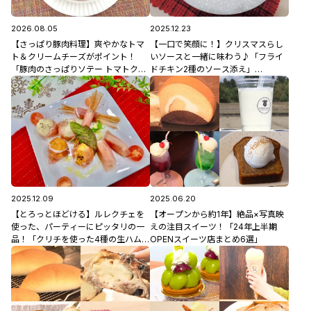
2026.08.05
2025.12.23
【さっぱり豚肉料理】爽やかなトマ
【一口で笑顔に！】クリスマスらし
ト＆クリームチーズがポイント！
いソースと一緒に味わう♪「フライ
「豚肉のさっぱりソテー トマトクリ
ドチキン2種のソース添え」
ームチーズのせ」8/5(水)放送 中島
12/23(火)放送 中島先生のレシピ
先生のレシピ
2025.12.09
2025.06.20
【とろっとほどける】ルレクチェを
【オープンから約1年】絶品×写真映
使った、パーティーにピッタリの一
えの注目スイーツ！「24年上半期
品！「クリチを使った4種の生ハム巻
OPENスイーツ店まとめ6選」
き」12/9(火)放送 野股先生のレシピ