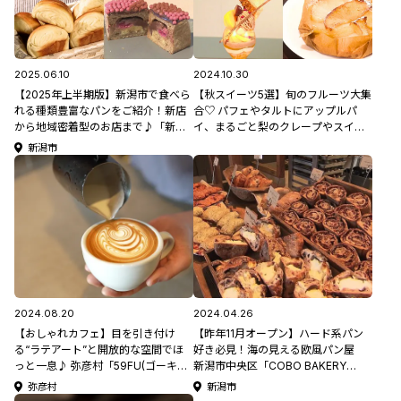
2025.06.10
2024.10.30
【2025年上半期版】新潟市で食べら
【秋スイーツ5選】旬のフルーツ大集
れる種類豊富なパンをご紹介！新店
合♡ パフェやタルトにアップルパ
から地域密着型のお店まで♪「新潟
イ、まるごと梨のクレープやスイー
市絶品パン屋5選」
トポテトまで♪
新潟市
2024.08.20
2024.04.26
【おしゃれカフェ】目を引き付け
【昨年11月オープン】ハード系パン
る“ラテアート”と開放的な空間でほ
好き必見！海の見える欧風パン屋
っと一息♪ 弥彦村「59FU(ゴーキュ
新潟市中央区「COBO BAKERY
ーエフユー)」 #025新CMロケ地紹
SHOP」
弥彦村
新潟市
介