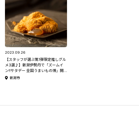
2023.09.26
【スタッフが選ぶ第1弾限定推しグル
メ3選♪】新潟伊勢丹で「ズームイ
ン!!サタデー 全国うまいもの博」開
催！第1弾は9月27日から！
新潟市