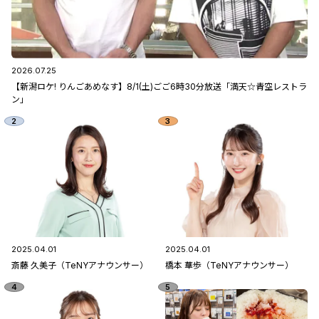
2026.07.25
【新潟ロケ! りんごあめなす】8/1(土)ごご6時30分放送「満天☆青空レストラ
ン」
2025.04.01
2025.04.01
斎藤 久美子（TeNYアナウンサー）
橋本 華歩（TeNYアナウンサー）