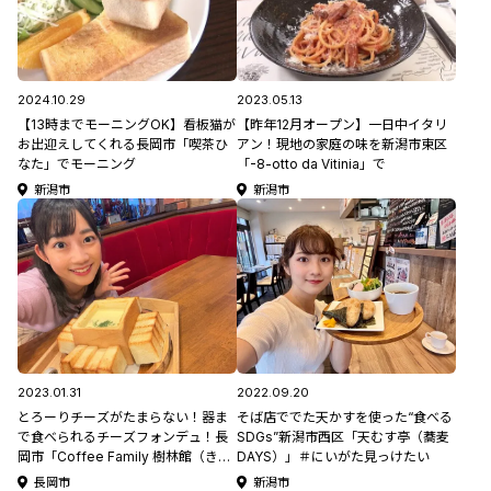
2024.10.29
2023.05.13
【13時までモーニングOK】看板猫が
【昨年12月オープン】一日中イタリ
お出迎えしてくれる長岡市「喫茶ひ
アン！現地の家庭の味を新潟市東区
なた」でモーニング
「-8-otto da Vitinia」で
新潟市
新潟市
2023.01.31
2022.09.20
とろーりチーズがたまらない！器ま
そば店ででた天かすを使った“食べる
で食べられるチーズフォンデュ！長
SDGs”新潟市西区「天むす亭（蕎麦
岡市「Coffee Family 樹林館（きり
DAYS）」＃にいがた見っけたい
んかん）」＃にいがた見っけたい
長岡市
新潟市