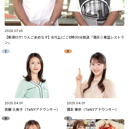
2026.07.25
【新潟ロケ! りんごあめなす】8/1(土)ごご6時30分放送「満天☆青空レストラ
ン」
2025.04.01
2025.04.01
斎藤 久美子（TeNYアナウンサー）
橋本 華歩（TeNYアナウンサー）