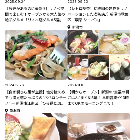
2025.09.24
2025.09.20
【歴史があるのに最新⁉】リノベ空
【レトロ喫茶】幼稚園の建物をリノ
間で楽しむ！オープンから大人気の
ベーションした喫茶店♫ 新潟市秋葉
絶品グルメ「リノベ店グルメ5選」
区「喫茶 ショパン」
新潟市
2024.12.28
2024.11.11
【自家製ひら麺が主役】塩分控えめ
【朝からオープン】新潟の“至福の朝
でも満足感たっぷりの“ペペロンチー
ごはん”まとめ5選！ 早朝営業や13時
ノ” ー 新潟市江南区「ひら麺と珈琲
までOKのモーニングまで！
Ojigo」 #ちょいしおプロジェクト
新潟市