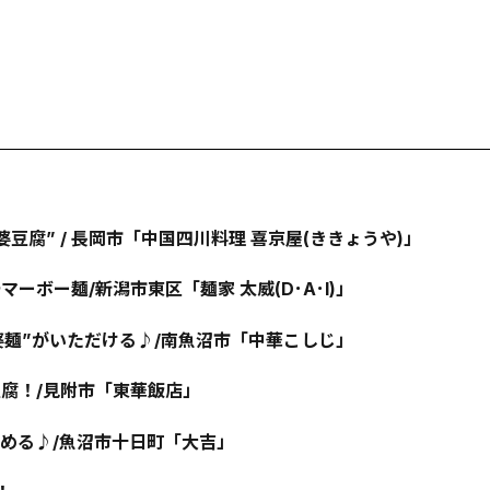
腐” / 長岡市「中国四川料理 喜京屋(ききょうや)」
ボー麺/新潟市東区「麺家 太威(D･A･I)」
婆麺”がいただける♪/南魚沼市「中華こしじ」
腐！/見附市「東華飯店」
める♪/魚沼市十日町「大吉」