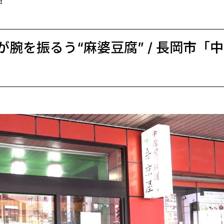
！
腕を振るう“麻婆豆腐” / 長岡市「