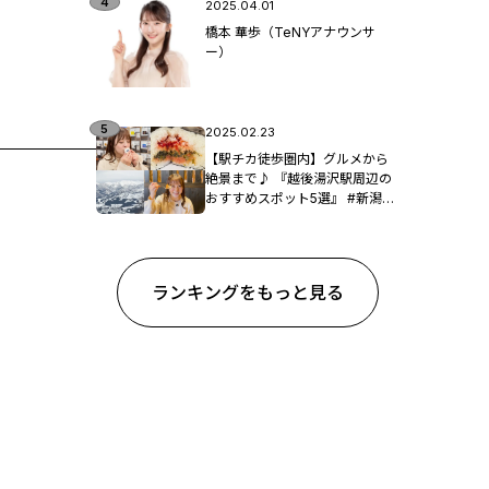
2025.04.01
橋本 華歩（TeNYアナウンサ
ー）
2025.02.23
【駅チカ徒歩圏内】グルメから
絶景まで♪ 『越後湯沢駅周辺の
おすすめスポット5選』 #新潟観
光
ランキングをもっと見る