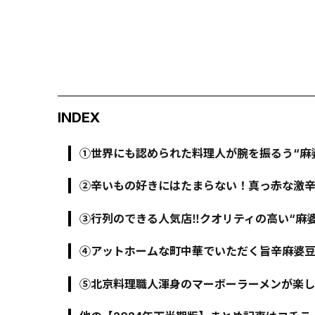
INDEX
①世界にも認められた料理人が腕を振るう“麻婆豆
②辛いもの好きにはたまらない！真っ赤な激辛マー
③行列のできる人気店‼クオリティの高い“麻
④アットホームな町中華でいただく旨辛麻婆豆
⑤北京料理職人渾身のマーボーラーメンが楽し