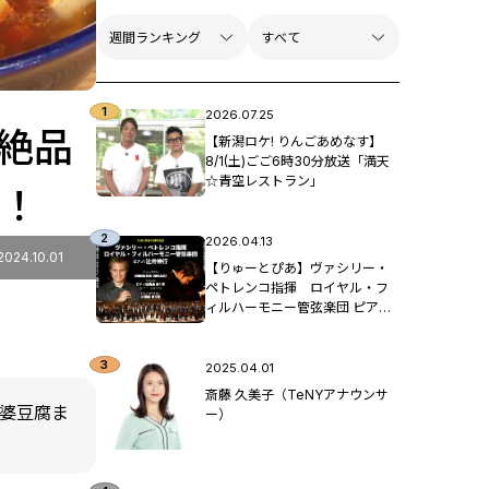
2026.07.25
絶品
【新潟ロケ! りんごあめなす】
8/1(土)ごご6時30分放送「満天
☆青空レストラン」
ド！
2026.04.13
2024.10.01
【りゅーとぴあ】ヴァシリー・
ペトレンコ指揮 ロイヤル・フ
ィルハーモニー管弦楽団 ピア
ノ：辻󠄀井伸行
2025.04.01
斎藤 久美子（TeNYアナウンサ
婆豆腐ま
ー）