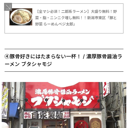
【全マシ必須！二郎系ラーメン】大盛り無料！野
菜・脂・ニンニク増し無料！！新潟市東区「豚と
野菜 らーめんベジ太郎」
④豚骨好きにはたまらない一杯！ / 濃厚豚骨醤油ラ
ーメン ブタシャモジ