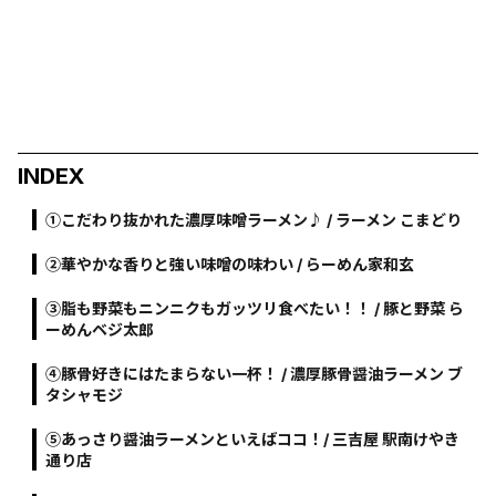
INDEX
①こだわり抜かれた濃厚味噌ラーメン♪ / ラーメン こまどり
②華やかな香りと強い味噌の味わい / らーめん家和玄
③脂も野菜もニンニクもガッツリ食べたい！！ / 豚と野菜 ら
ーめんベジ太郎
④豚骨好きにはたまらない一杯！ / 濃厚豚骨醤油ラーメン ブ
タシャモジ
⑤あっさり醤油ラーメンといえばココ！/ 三吉屋 駅南けやき
通り店