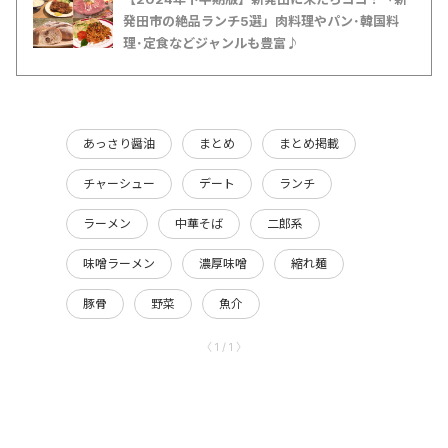
発田市の絶品ランチ5選」肉料理やパン･韓国料
理･定食などジャンルも豊富♪
あっさり醤油
まとめ
まとめ掲載
チャーシュー
デート
ランチ
ラーメン
中華そば
二郎系
味噌ラーメン
濃厚味噌
縮れ麺
豚骨
野菜
魚介
〈 1 / 1 〉