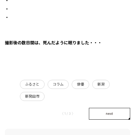
・
・
・
撮影後の数日間は、死んだように眠りました・・・
ふるさと
コラム
俳優
新潟
新発田市
〈 1 / 3 〉
next