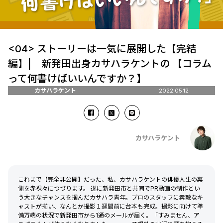
<04> ストーリーは一気に展開した【完結
編】| 新発田出身カサハラケントの 【コラム
って何書けばいいんですか？】
カサハラケント
2022.05.12
カサハラケント
これまで【完全非公開】だった、私、カサハラケントの俳優人生の裏
側を赤裸々につづります。 遂に新発田市と共同でPR動画の制作とい
う大きなチャンスを掴んだカサハラ青年。プロのスタッフに素敵なキ
ャストが揃い、なんとか撮影１週間前に台本も完成。撮影に向けて準
備万端の状況で新発田市から1通のメールが届く。「すみません、ア