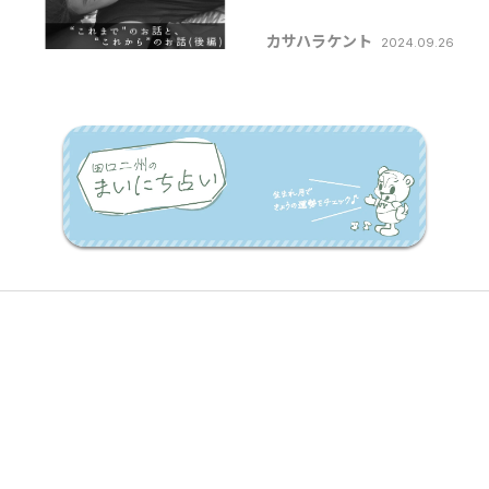
ントの 【コラムって何
カサハラケント
2024.09.26
書けばいいんです
か？】