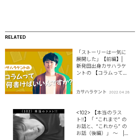
RELATED
「ストーリーは一気に
展開した」【前編】|
新発田出身カサハラケ
ントの 【コラムって何
書けばいいんです
か？】
カサハラケント
2022.04.28
<102> 【本当のラス
ト‼️】「 “これまで” の
お話と、“これから” の
お話（後編）」 〜 |
新発田出身カサハラケ