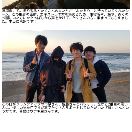
藤塚浜にて。振り返るとたくさんの人たちが「おかえり」と待っていてくれたシ
ーン。この撮影の直前、エキストラの方を集めるため、市役所や、海や、近くの
公園にいた方にかたっぱしから声をかけて、たくさんの方に集まってもらえまし
た。本当に感謝です！
この日がクランクアップの市原さん、佐藤さんとパシャリ。左から2番目の黒い
人は、怪しい見た目ですが裏でたくさんサポートしていただいた『蝉』さんとい
う方です。普段はウナギ屋さんです。