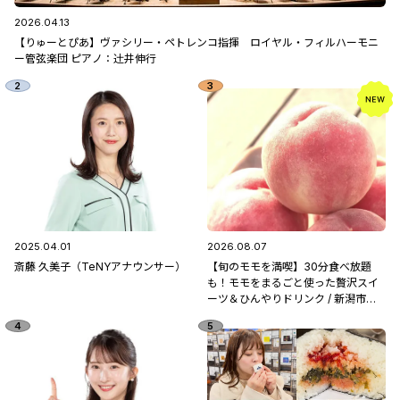
2026.04.13
【りゅーとぴあ】ヴァシリー・ペトレンコ指揮 ロイヤル・フィルハーモニ
ー管弦楽団 ピアノ：辻󠄀井伸行
2025.04.01
2026.08.07
斎藤 久美子（TeNYアナウンサー）
【旬のモモを満喫】30分食べ放題
も！モモをまるごと使った贅沢スイ
ーツ＆ひんやりドリンク / 新潟市南
区「フルーツ童夢」