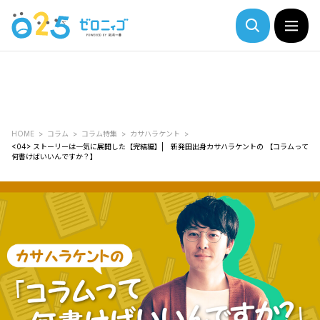
HOME
コラム
コラム特集
カサハラケント
<04> ストーリーは一気に展開した【完結編】| 新発田出身カサハラケントの 【コラムって
何書けばいいんですか？】