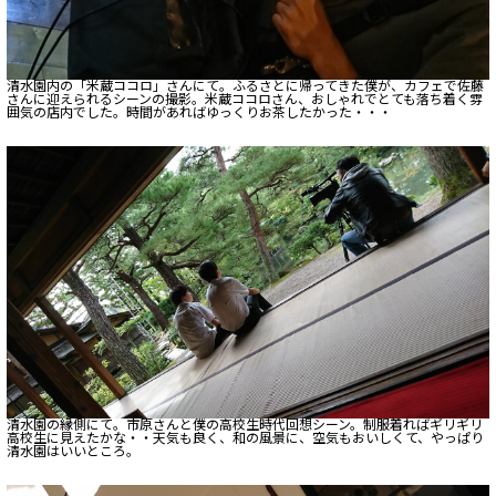
清水園内の「米蔵ココロ」さんにて。ふるさとに帰ってきた僕が、カフェで佐藤
さんに迎えられるシーンの撮影。米蔵ココロさん、おしゃれでとても落ち着く雰
囲気の店内でした。時間があればゆっくりお茶したかった・・・
清水園の縁側にて。市原さんと僕の高校生時代回想シーン。制服着ればギリギリ
高校生に見えたかな・・天気も良く、和の風景に、空気もおいしくて、やっぱり
清水園はいいところ。