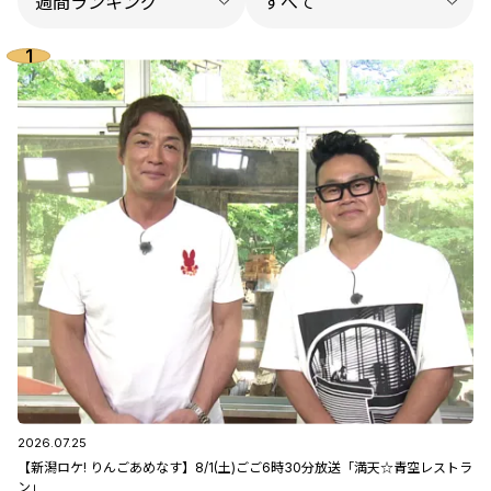
2026.07.25
【新潟ロケ! りんごあめなす】8/1(土)ごご6時30分放送「満天☆青空レストラ
ン」