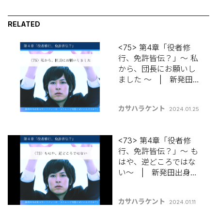
RELATED
<75> 第4章「役者修
行、免許皆伝？」～ 私
から、団長にお願いし
ました ～ | 新発田出
身カサハラケントの
【コラムって何書けば
カサハラケント
2024.01.25
いいんですか？】
<73> 第4章「役者修
行、免許皆伝？」～ も
はや、逆どころではな
い～ | 新発田出身カ
サハラケントの 【コラ
ムって何書けばいいん
カサハラケント
2024.01.11
ですか？】