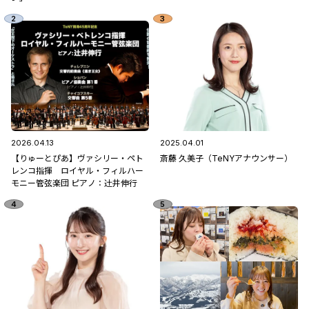
2026.04.13
2025.04.01
【りゅーとぴあ】ヴァシリー・ペト
斎藤 久美子（TeNYアナウンサー）
レンコ指揮 ロイヤル・フィルハー
モニー管弦楽団 ピアノ：辻󠄀井伸行