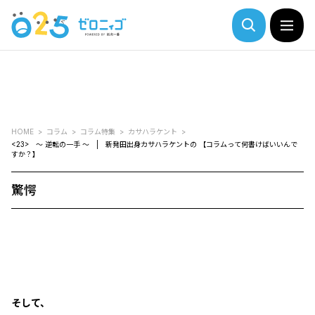
HOME
コラム
コラム特集
カサハラケント
<23> ～ 逆転の一手 ～ | 新発田出身カサハラケントの 【コラムって何書けばいいんで
すか？】
驚愕
そして、