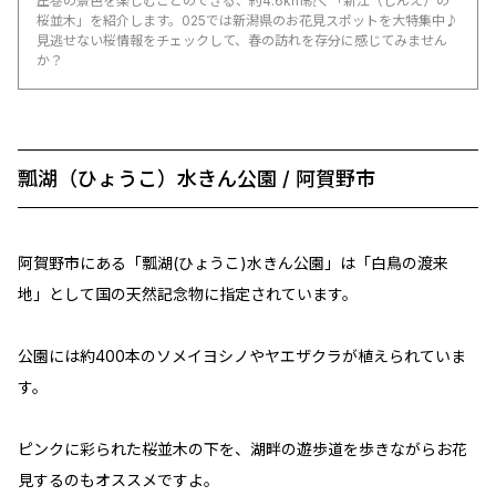
圧巻の景色を楽しむことのできる、約4.6km続く「新江（しんえ）の
桜並木」を紹介します。025では新潟県のお花見スポットを大特集中♪
見逃せない桜情報をチェックして、春の訪れを存分に感じてみません
か？
瓢湖（ひょうこ）水きん公園 / 阿賀野市
阿賀野市にある「瓢湖(ひょうこ)水きん公園」は「白鳥の渡来
地」として国の天然記念物に指定されています。
公園には約400本のソメイヨシノやヤエザクラが植えられていま
す。
ピンクに彩られた桜並木の下を、湖畔の遊歩道を歩きながらお花
見するのもオススメですよ。