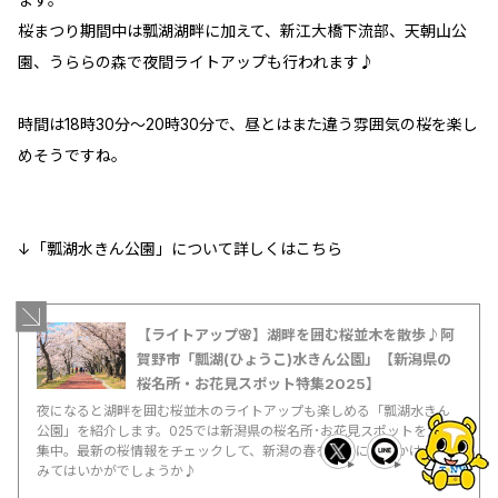
桜まつり期間中は瓢湖湖畔に加えて、新江大橋下流部、天朝山公
園、うららの森で夜間ライトアップも行われます♪
時間は18時30分～20時30分で、昼とはまた違う雰囲気の桜を楽し
めそうですね。
↓「瓢湖水きん公園」について詳しくはこちら
【ライトアップ🌸】湖畔を囲む桜並木を散歩♪阿
賀野市「瓢湖(ひょうこ)水きん公園」【新潟県の
桜名所・お花見スポット特集2025】
夜になると湖畔を囲む桜並木のライトアップも楽しめる「瓢湖水きん
公園」を紹介します。025では新潟県の桜名所･お花見スポットを大特
集中。最新の桜情報をチェックして、新潟の春を感じにお出かけして
みてはいかがでしょうか♪