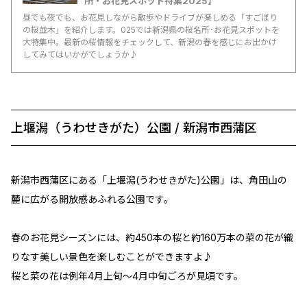
所・お花見スポット特集2025】
昼でも夜でも、お花見しながら散歩やドライブが楽しめる「すごぼり
の桜並木」を紹介します。025では新潟県の桜名所･お花見スポットを
大特集中。最新の桜情報をチェックして、新潟の春を感じにお出かけ
してみてはいかがでしょうか♪
上堰潟（うわせきがた）公園 / 新潟市西蒲区
新潟市西蒲区にある「上堰潟(うわせきがた)公園」は、角田山の
麓に広がる開放感あふれる公園です。
春のお花見シーズンには、約450本の桜と約160万本の菜の花が織
りなす美しい景色を楽しむことができますよ♪
桜と菜の花は例年4月上旬～4月中旬ごろが見頃です。