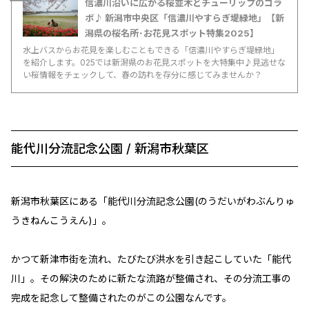
信濃川沿いに広がる桜並木とチューリップのコラ
ボ♪ 新潟市中央区「信濃川やすらぎ堤緑地」【新
潟県の桜名所･お花見スポット特集2025】
水上バスからお花見を楽しむこともできる「信濃川やすらぎ堤緑地」
を紹介します。025では新潟県のお花見スポットを大特集中♪見逃せな
い桜情報をチェックして、春の訪れを存分に感じてみませんか？
能代川分流記念公園 / 新潟市秋葉区
新潟市秋葉区にある「能代川分流記念公園(のうだいがわぶんりゅ
うきねんこうえん)」。
かつて新津市街を流れ、たびたび洪水を引き起こしていた「能代
川」。その解決のために新たな流路が整備され、その分流工事の
完成を記念して整備されたのがこの公園なんです。