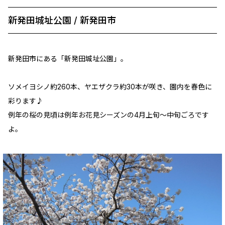
新発田城址公園 / 新発田市
新発田市にある「新発田城址公園」。
ソメイヨシノ約260本、ヤエザクラ約30本が咲き、園内を春色に
彩ります♪
例年の桜の見頃は例年お花見シーズンの4月上旬～中旬ごろです
よ。