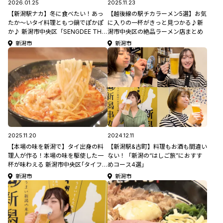
2026.01.25
2025.11.23
【新潟駅ナカ】冬に食べたい！あっ
【越後線の駅チカラーメン5選】お気
たか〜いタイ料理ともつ鍋でぽかぽ
に入りの一杯がきっと見つかる♪新
か♪ 新潟市中央区「SENGDEE THAI
潟市中央区の絶品ラーメン店まとめ
BEER STATION」・「博多もつ鍋 お
新潟市
新潟市
おやま」
2025.11.20
2024.12.11
【本場の味を新潟で】タイ出身の料
【新潟駅&古町】料理もお酒も間違い
理人が作る！本場の味を駆使した一
ない！「新潟の“はしご旅”におすす
杯が味わえる 新潟市中央区｢タイフ
めコース4選」
ァイ タイフード｣
新潟市
新潟市