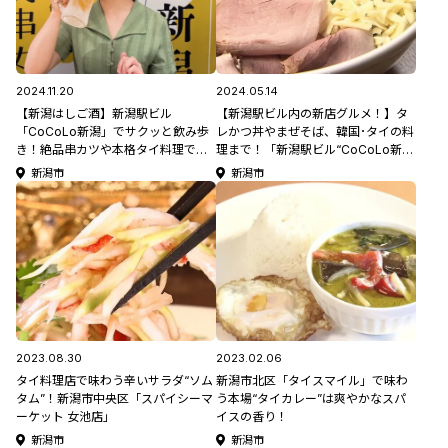
2024.11.20
2024.05.14
【新潟はしご酒】新潟駅ビル
【新潟駅ビル内の新店グルメ！】タ
「CoCoLo新潟」でサクッと飲み歩
レかつ丼やまぜそば、韓国･タイの料
き！絶品串カツや本格タイ料理でお
理まで！「新潟駅ビル“CoCoLo新
酒がすすむ♪「新潟串カツセンタ
潟”のおすすめグルメ4選」
新潟市
新潟市
ー」＆「SENGDEE THAI BEER
STATION」
2023.08.30
2023.02.06
タイ料理店で味わう辛いサラダ“ソム
新潟市北区「タイスマイル」で味わ
タム”！新潟市中央区「スパイシーマ
う本場“タイカレー”は爽やかなスパ
ーケット 女池店」
イスの香り！
新潟市
新潟市