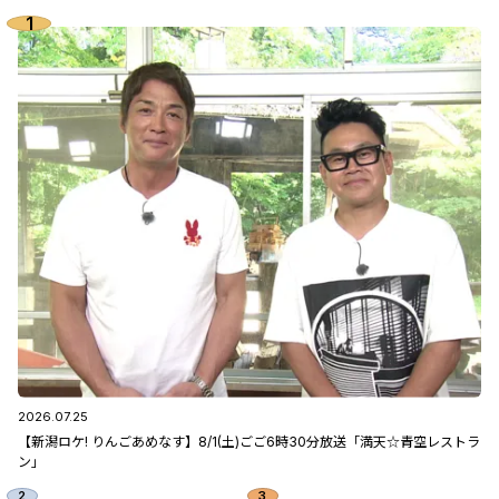
2026.07.25
【新潟ロケ! りんごあめなす】8/1(土)ごご6時30分放送「満天☆青空レストラ
ン」