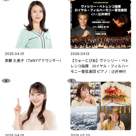
2025.04.01
2026.04.13
斎藤 久美子（TeNYアナウンサー）
【りゅーとぴあ】ヴァシリー・ペト
レンコ指揮 ロイヤル・フィルハー
モニー管弦楽団 ピアノ：辻󠄀井伸行
2025.04.01
2025.02.23