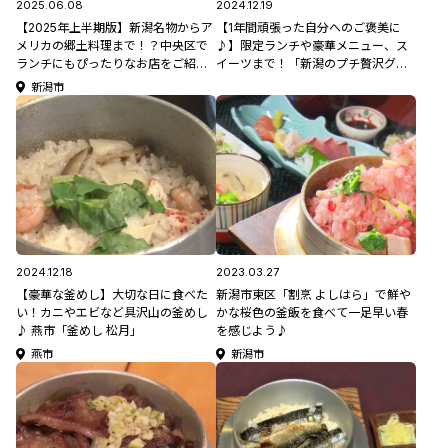
2025.06.08
2024.12.19
【2025年上半期版】新潟名物からア
【1年間頑張った自分へのご褒美に
メリカの郷土料理まで！？中央区で
♪】限定ランチや豪華メニュー、ス
ランチにもぴったりなお店をご紹
イーツまで！「新潟のプチ贅沢グル
介！「新潟市中央区絶品ランチ5選」
メ5選」
新潟市
2024.12.18
2023.03.27
【豪華な釜めし】大切な日に食べた
新潟市東区「割烹 よしはら」で鮮や
い！カニやエビなど具沢山の釜めし
かな桜色の釜飯を食べて一足早い春
♪ 燕市「釜めし 松月」
を感じよう♪
燕市
新潟市