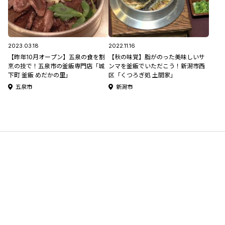
2023.03.18
2022.11.16
【昨年10月オープン】五泉の食を割
【秋の味覚】脂がのった美味しいサ
烹の技で！五泉市の釜飯専門店「城
ンマを釜飯でいただこう！新潟市西
下町 釜飯 めだかの里」
区「くつろぎ処 土間家」
五泉市
新潟市