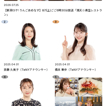
2026.07.25
【新潟ロケ! りんごあめなす】8/1(土)ごご6時30分放送「満天☆青空レストラ
ン」
2025.04.01
2025.04.01
斎藤 久美子（TeNYアナウンサー）
橋本 華歩（TeNYアナウンサー）