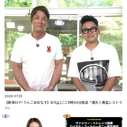
2026.07.25
【新潟ロケ! りんごあめなす】8/1(土)ごご6時30分放送「満天☆青空レストラ
ン」