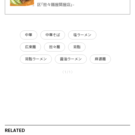
区｢担々麺屋関屋店｣-
中華
中華そば
塩ラーメン
広東麺
担々麺
背脂
背脂ラーメン
醤油ラーメン
麻婆麺
〈 1 / 1 〉
RELATED