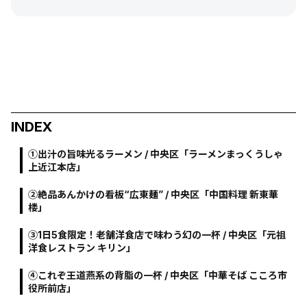
INDEX
①出汁の旨味光るラーメン / 中央区「ラーメンまっくうしゃ
上近江本店」
②絶品あんかけの看板“広東麺” / 中央区「中国料理 新東華
楼」
③1日5食限定！老舗洋食店で味わう幻の一杯 / 中央区「元祖
洋食レストラン キリン」
④これぞ王道燕系の背脂の一杯 / 中央区「中華そば こころ市
役所前店」