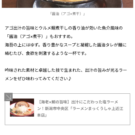
「醤油（アゴ×煮干）」
アゴ出汁の旨味とウルメ鰯煮干しの香り油が効いた魚介風味の
「醤油（アゴ×煮干）」もおすすめ。
海苔の上にはゆず。香り豊かなスープと凝縮した醤油タレが麺に
絡むたび、食欲を刺激するような一杯です。
吟味された素材と卓越した技で生まれた、出汁の旨みが光るラー
メンをぜひ味わってみてください♪
【海老×鯛の旨味】出汁にこだわった塩ラーメ
ン！新潟市中央区「ラーメンまっくうしゃ上近江
本店」