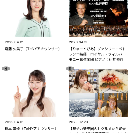
2025.04.01
2026.04.13
斎藤 久美子（TeNYアナウンサー）
【りゅーとぴあ】ヴァシリー・ペト
レンコ指揮 ロイヤル・フィルハー
モニー管弦楽団 ピアノ：辻󠄀井伸行
2025.04.01
2025.02.23
橋本 華歩（TeNYアナウンサー）
【駅チカ徒歩圏内】グルメから絶景