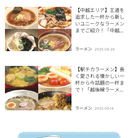
【中越エリア】王道を
追求した一杯から新し
いユニークなラーメン
までご紹介！「中越地
区のおすすめラーメン8
選」【新潟ラーメン特
ラーメン
2025.09.26
集2025】
【駅チカラーメン】長
く愛される懐かしい一
杯から今話題の一杯ま
で！「越後線ラーメン5
選」
ラーメン
2025.09.14