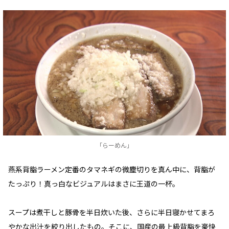
「らーめん」
燕系背脂ラーメン定番のタマネギの微塵切りを真ん中に、背脂が
たっぷり！真っ白なビジュアルはまさに王道の一杯。
スープは煮干しと豚骨を半日炊いた後、さらに半日寝かせてまろ
やかな出汁を絞り出したもの。そこに、国産の最上級背脂を豪快