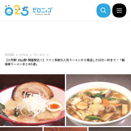
HOME
グルメ
ラーメン
【上所駅･白山駅･関屋駅近く】ファン多数の人気ラーメンから復活した幻の一杯まで！「越
後線ラーメンまとめ5選」