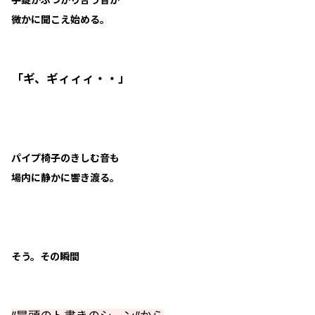
微かに聞こえ始める。
「ギ、ギィィィ・・」
パイプ椅子のきしむ音も
場内に静かに響き渡る。
そう。その瞬間