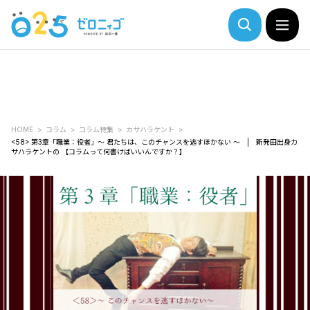
HOME
コラム
コラム特集
カサハラケント
<58> 第3章「職業：役者」～ 君たちは、このチャンスを逃すほかない ～ | 新発田出身カ
サハラケントの 【コラムって何書けばいいんですか？】