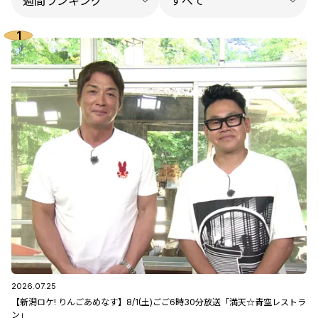
2026.07.25
【新潟ロケ! りんごあめなす】8/1(土)ごご6時30分放送「満天☆青空レストラ
ン」