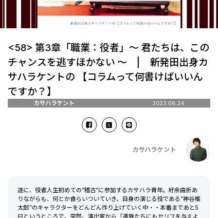
<58> 第3章「職業：役者」～ 君たちは、この
チャンスを逃すほかない ～ | 新発田出身カ
サハラケントの 【コラムって何書けばいいん
ですか？】
カサハラケント
2023.08.24
カサハラケント
遂に、役者人生初めての”稽古”に参加するカサハラ青年。紆余曲折あ
りながらも、何とか食らいついていき、自身の演じる役である”神谷椎
太郎”のキャラクターをどんどん作り上げていく中・・本番まであと5
日というところで、突然、演出家から「遺族たちにもセリフを与えよ