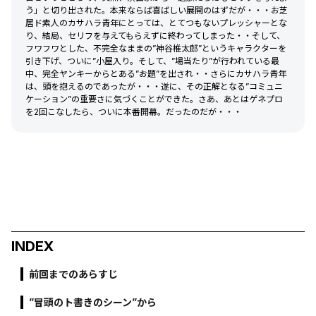
う」と切り出された。本来ならば喜ばしい展開のはずだが・・・お芝
居ド素人のカサハラ青年にとっては、とてつもないプレッシャーとな
り、結局、セリフを与えてもらえずに終わってしまった・・そして、
フワフワとした、不完全なままの”神谷椎太郎”というキャラクターを
引き下げ、ついに”小屋入り。そして、”場当たり”が行われている最
中、完全ヤンキーからとある”お題”を出され・・さらにカサハラ青年
は、頭を抱えるのであったが・・・遂に、その正解となる”コミュニ
ケーション”の重要さに気づくことができた。さあ、あとはゲネプロ
を2回こなしたら、ついに本番開幕。だったのだが・・・
INDEX
前回までのあらすじ
”冒頭のト書きのシーン”から