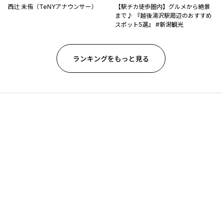
西辻 未侑（TeNYアナウンサー）
【駅チカ徒歩圏内】グルメから絶景
まで♪ 『越後湯沢駅周辺のおすすめ
スポット5選』 #新潟観光
ランキングをもっと見る