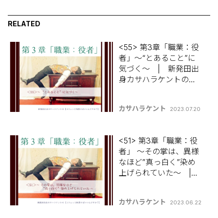
RELATED
<55> 第3章「職業：役
者」～“とあること”に
気づく～ | 新発田出
身カサハラケントの
【コラムって何書けば
いいんですか？】
カサハラケント
2023.07.20
<51> 第3章「職業：役
者」 ～その掌は、異様
なほど”真っ白く”染め
上げられていた～ |
新発田出身カサハラケ
ントの 【コラムって何
カサハラケント
2023.06.22
書けばいいんです
か？】