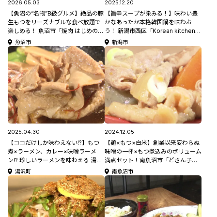
2026.05.03
2025.12.20
【魚沼の“名物”B級グルメ】絶品の豚
【旨辛スープが染みる！】味わい豊
生もつをリーズナブルな食べ放題で
かなあったか本格韓国鍋を味わお
楽しめる！ 魚沼市「焼肉 はじめの一
う！ 新潟市西区「Korean kitchen
歩」と「NIHO」
Cotteji」
魚沼市
新潟市
2025.04.30
2024.12.05
【ココだけしか味わえない!?】もつ
【麺×もつ×白米】創業以来変わらぬ
煮×ラーメン、カレー×味噌ラーメ
味噌の一杯×もつ煮込みのボリューム
ン!? 珍しいラーメンを味わえる 湯沢
満点セット！南魚沼市「どさん子塩
町「道の駅みつまた」
沢17号店」
湯沢町
南魚沼市