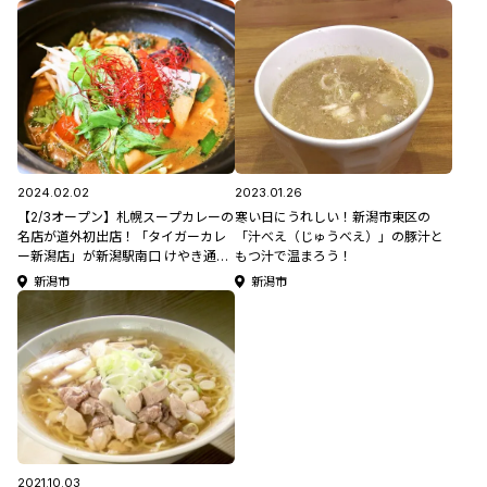
2024.02.02
2023.01.26
【2/3オープン】札幌スープカレーの
寒い日にうれしい！新潟市東区の
名店が道外初出店！「タイガーカレ
「汁べえ（じゅうべえ）」の豚汁と
ー新潟店」が新潟駅南口 けやき通り
もつ汁で温まろう！
にオープン
新潟市
新潟市
2021.10.03