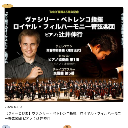
2026.04.13
【りゅーとぴあ】ヴァシリー・ペトレンコ指揮 ロイヤル・フィルハーモニ
ー管弦楽団 ピアノ：辻󠄀井伸行