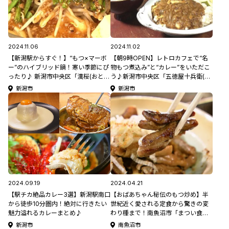
2024.11.06
2024.11.02
【新潟駅からすぐ！】“もつ×マーボ
【朝9時OPEN】レトロカフェで“名
ー”のハイブリッド鍋！寒い季節にぴ
物もつ煮込み”と“カレー”をいただこ
ったり♪ 新潟市中央区「漢桜(おとこ
う♪新潟市中央区「五徳屋十兵衛(ご
ばな)」
とくやじゅうべえ)」
新潟市
新潟市
2024.09.19
2024.04.21
【駅チカ絶品カレー3選】新潟駅南口
【おばあちゃん秘伝のもつ炒め】半
から徒歩10分圏内！絶対に行きたい
世紀近く愛される定食から驚きの変
魅力溢れるカレーまとめ♪
わり種まで！南魚沼市「まつい食
堂」
新潟市
南魚沼市