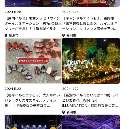
2024.11.28
2024.11.24
【屋内イルミ】朱鷺メッセ「ウィン
【キャンドルナイトも♪】長岡市
ターイルミネーション」約7mの巨大
「国営越後丘陵公園 Xmasイルミネ
ツリーが今年も！【新潟県イルミネ
ーション」クリスマス気分を室内で
ーション特集2024-2025】
も♪12/1(日)から開催【新潟県イルミ
新潟市
長岡市
ネーション特集2024-2025】
2024.11.22
2024.11.22
【冬ネイルどうする？】大人かわい
【新潟のイルミといえばココ!!】いく
い♪「クリスマスネイルデザイン
とぴあ食花「WINTER
集」 ｜ #堀綾香の美容コラム
ILLUMINATION」幻想的な光と音楽
に包まれる！1/13(月･祝)まで開催
新潟市
【新潟県イルミネーション特集
2024-2025】