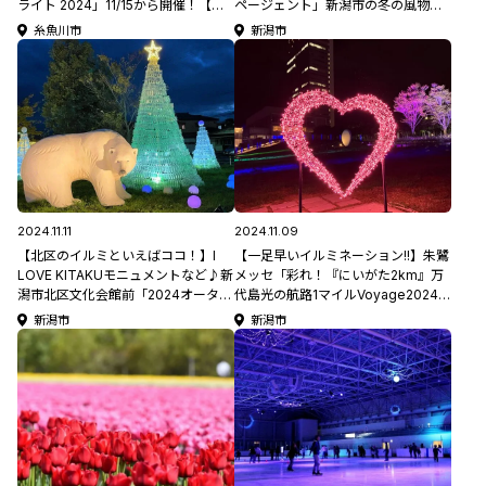
ライト 2024」11/15から開催！【新
ページェント」新潟市の冬の風物詩
潟県イルミネーション特集2024-
♪ 今年は一足早く11/15(金)から開催
糸魚川市
新潟市
2025】
【新潟県イルミネーション特集
2024-2025】
2024.11.11
2024.11.09
【北区のイルミといえばココ！】I
【一足早いイルミネーション!!】朱鷺
LOVE KITAKUモニュメントなど♪新
メッセ「彩れ！『にいがた2km』万
潟市北区文化会館前「2024オータム
代島光の航路1マイルVoyage2024」
イルミネーション」12/31まで開催！
ブルーの光と音で信濃川沿いを彩る
新潟市
新潟市
【新潟県イルミネーション特集
♪12/8(日)まで開催【新潟県イルミネ
2024-2025】
ーション特集2024】