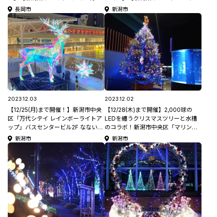
2023】
特集2023】
長岡市
新潟市
2023.12.03
2023.12.02
【12/25(月)まで開催！】新潟市中央
【12/28(木)まで開催】2,000球の
区「万代シテイ レインボーライトア
LEDを纏うクリスマスツリーと水槽
ップ」バスセンタービル2F なないろ
のコラボ！新潟市中央区「マリンピ
ガーデン【新潟県イルミネーション
ア日本海 クリスマスツリー展示」
新潟市
新潟市
特集2023】
【新潟県イルミネーション特集
2023】