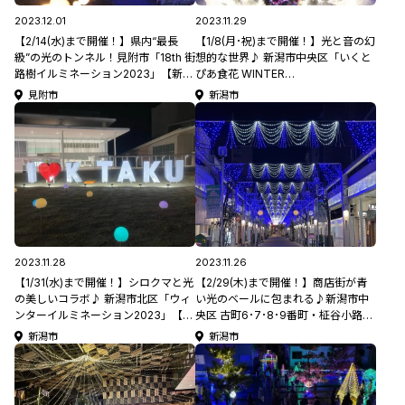
2023.12.01
2023.11.29
【2/14(水)まで開催！】県内“最長
【1/8(月･祝)まで開催！】光と音の幻
級”の光のトンネル！見附市「18th 街
想的な世界♪ 新潟市中央区「いくと
路樹イルミネーション2023」【新潟
ぴあ食花 WINTER
県イルミネーション特集2023】
ILLUMINATION」【新潟県イルミネ
見附市
新潟市
ーション特集2023】
2023.11.28
2023.11.26
【1/31(水)まで開催！】シロクマと光
【2/29(木)まで開催！】商店街が青
の美しいコラボ♪ 新潟市北区「ウィ
い光のベールに包まれる♪新潟市中
ンターイルミネーション2023」【新
央区 古町6･7･8･9番町・柾谷小路
潟県イルミネーション特集2023】
「インフィニティー･ブルー」【新潟
新潟市
新潟市
県イルミネーション特集2023】