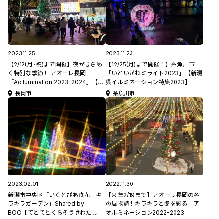
2023.11.25
2023.11.23
【2/12(月･祝)まで開催】夜がきらめ
【12/25(月)まで開催！】糸魚川市
く特別な季節！ アオーレ長岡
「いといがわミライト2023」【新潟
「Aollumination 2023-2024」【新
県イルミネーション特集2023】
潟県イルミネーション特集2023】#
長岡市
糸魚川市
アオルミネーション
2023.02.01
2022.11.30
新潟市中央区「いくとぴあ食花 キ
【来年2/19まで】アオーレ長岡の冬
ラキラガーデン」Shared by
の風物詩！キラキラと冬を彩る「ア
BOO【てとてとくらそう #わたしの
オルミネーション2022-2023」