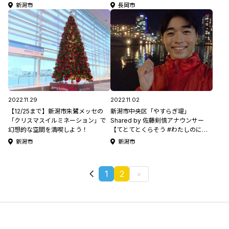
にいがたシェアします】#35
新潟市
長岡市
2022.11.29
2022.11.02
【12/25まで】新潟市朱鷺メッセの
新潟市中央区「やすらぎ堤」
「クリスマスイルミネーション」で
Shared by 佐藤剣慎アナウンサー
幻想的な空間を満喫しよう！
【てとてとくらそう #わたしのにい
がたシェアします】#29
新潟市
新潟市
1
2