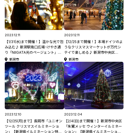
2023.12.11
2023.12.11
【1/31(水)まで開催！】温かな光で包
【12/25まで開催！】本場ドイツのよ
み込む♪ 新潟駅南口広場･けやき通
うなクリスマスマーケットが万代シ
り「NIIGATA光のページェント」
テイで楽しめる♪ 新潟市中央区
【新潟県イルミネーション特集
「NiiGATA CHRiSTMAS MARKET
新潟市
新潟市
2023】
2023」
2023.12.10
2023.12.04
【12/25(月)まで】長岡市「ユニオン
【2/4(日)まで開催！】新潟市中央区
ツール クリスマスイルミネーショ
「朱鷺メッセ ウィンターイルミネー
ン」【新潟県イルミネーション特集
ション」【新潟県イルミネーション