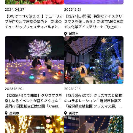
2024.04.27
2023.12.21
【GWはココで決まり‼】チューリッ
【12/24(日)開催】特別なアイスクリ
プが作り出す圧巻の景色♪「新潟の
スマスを楽しめる♪ 新潟市MGC三菱
チューリップフェスティバルまとめ3
ガス化学アイスアリーナ「氷上のク
選」＃GW
リスマスイルミネーション」【新潟
新潟市
県イルミネーション特集2023】
2023.12.20
2023.12.14
【12/25(月)まで開催】クリスマスを
【12/26(火)まで】クリスマスと植物
楽しめるイベントが盛りだくさん！
のコラボレーション！新潟市秋葉区
長岡市 国営越後丘陵公園「Xmasイ
「新潟県立植物園 クリスマス展」
ルミネーション」【新潟県イルミネ
【新潟県イルミネーション特集
長岡市
新潟市
ーション特集2023】
2023】