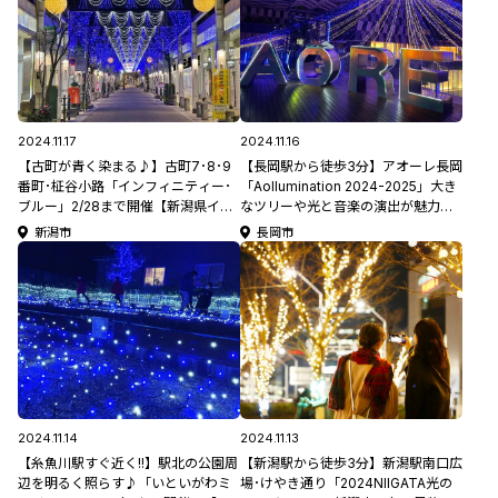
2024.11.17
2024.11.16
【古町が青く染まる♪】古町7･8･9
【長岡駅から徒歩3分】アオーレ長岡
番町･柾谷小路「インフィニティー･
「Aollumination 2024-2025」大き
ブルー」2/28まで開催【新潟県イル
なツリーや光と音楽の演出が魅力
ミネーション特集2024-2025】
的！2/16(日)まで開催【新潟県イルミ
新潟市
長岡市
ネーション特集2024-2025】#アオ
ルミネ―ション
2024.11.14
2024.11.13
【糸魚川駅すぐ近く!!】駅北の公園周
【新潟駅から徒歩3分】新潟駅南口広
辺を明るく照らす♪「いといがわミ
場･けやき通り「2024NIIGATA光の