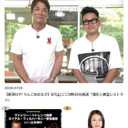
2026.07.25
【新潟ロケ! りんごあめなす】8/1(土)ごご6時30分放送「満天☆青空レストラ
ン」