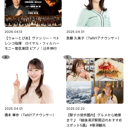
2026.04.13
2025.04.01
【りゅーとぴあ】ヴァシリー・ペト
斎藤 久美子（TeNYアナウンサー）
レンコ指揮 ロイヤル・フィルハー
モニー管弦楽団 ピアノ：辻󠄀井伸行
2025.04.01
2025.02.23
橋本 華歩（TeNYアナウンサー）
【駅チカ徒歩圏内】グルメから絶景
まで♪ 『越後湯沢駅周辺のおすすめ
スポット5選』 #新潟観光