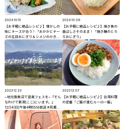
2024.10.15
2024.10.09
【お手軽に絶品レシピ♪】懐かしの
【お手軽に絶品レシピ♪】焼き魚の
味にチーズが合う！「おかかとチー
香ばしさそのまま！「焼き鯖のとろ
ズの五目おにぎり＆シメジのかき玉
ろおにぎり」
汁」
2023.12.23
2023.12.07
~地元南魚沼で音楽フェスを~『そん
【お手軽に絶品レシピ♪】台湾料理
なわけで新潟(ここ)にいます。』
の定番「ご飯が進むルーロー飯」
12/24(日)午後4時55分放送 #貝瀬智
大 #南魚沼収穫祭