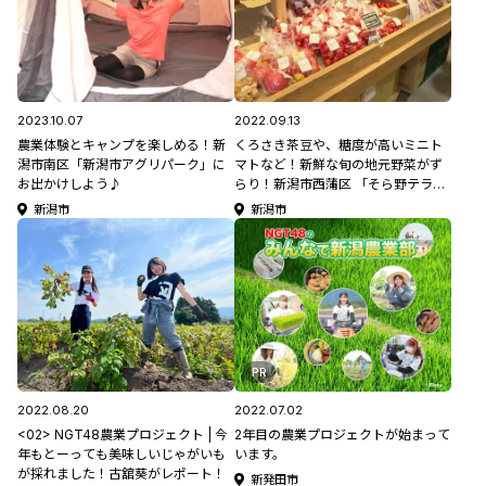
2023.10.07
2022.09.13
農業体験とキャンプを楽しめる！新
くろさき茶豆や、糖度が高いミニト
潟市南区「新潟市アグリパーク」に
マトなど！新鮮な旬の地元野菜がず
お出かけしよう♪
らり！新潟市西蒲区 「そら野テラ
ス」
新潟市
新潟市
PR
2022.08.20
2022.07.02
<02> NGT48農業プロジェクト | 今
2年目の農業プロジェクトが始まって
年もとーっても美味しいじゃがいも
います。
が採れました！古舘葵がレポート！
新発田市