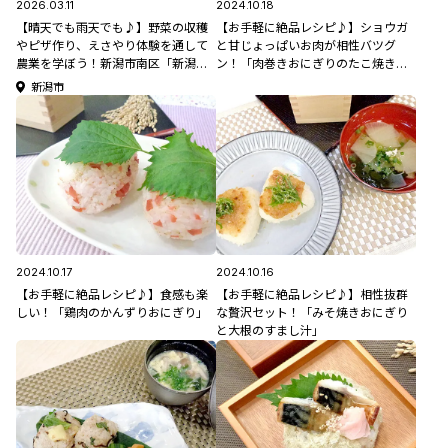
2026.03.11
2024.10.18
【晴天でも雨天でも♪】野菜の収穫
【お手軽に絶品レシピ♪】ショウガ
やピザ作り、えさやり体験を通して
と甘じょっぱいお肉が相性バツグ
農業を学ぼう！新潟市南区「新潟市
ン！「肉巻きおにぎりのたこ焼き
アグリパーク」【新潟県のこどもが
風」
新潟市
楽しめる遊び場・おでかけスポット
特集】
2024.10.17
2024.10.16
【お手軽に絶品レシピ♪】食感も楽
【お手軽に絶品レシピ♪】相性抜群
しい！「鶏肉のかんずりおにぎり」
な贅沢セット！「みそ焼きおにぎり
と大根のすまし汁」