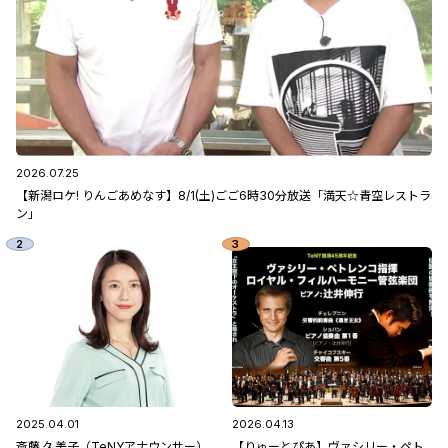
2026.07.25
【新潟ロケ! りんごあめなす】8/1(土)ごご6時30分放送「満天☆青空レストラ
ン」
2025.04.01
2026.04.13
斎藤 久美子（TeNYアナウンサー）
【りゅーとぴあ】ヴァシリー・ペト