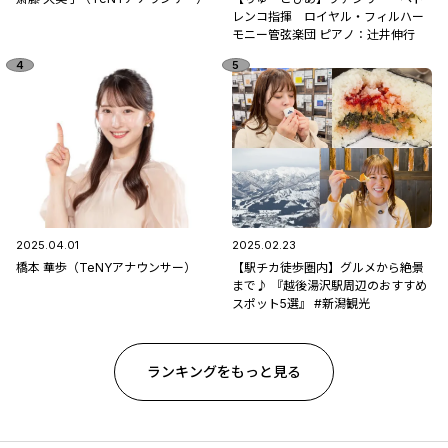
レンコ指揮 ロイヤル・フィルハー
モニー管弦楽団 ピアノ：辻󠄀井伸行
2025.04.01
2025.02.23
橋本 華歩（TeNYアナウンサー）
【駅チカ徒歩圏内】グルメから絶景
まで♪ 『越後湯沢駅周辺のおすすめ
スポット5選』 #新潟観光
ランキングをもっと見る