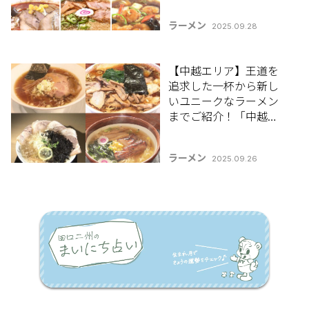
集2025】
ラーメン
2025.09.28
【中越エリア】王道を
追求した一杯から新し
いユニークなラーメン
までご紹介！「中越地
区のおすすめラーメン8
選」【新潟ラーメン特
ラーメン
2025.09.26
集2025】