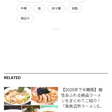
中華
塩
担々麵
背脂
鶏出汁
〈 1 / 1 〉
RELATED
【2025年下半期版】個
性あふれる絶品ラーメ
ンをまとめてご紹介！
「南魚沼市ラーメン5
選」【新潟ラーメン特