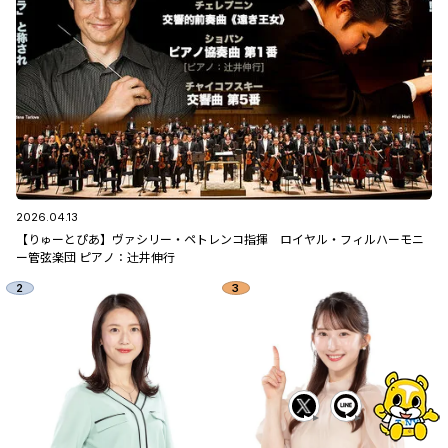
2026.04.13
【りゅーとぴあ】ヴァシリー・ペトレンコ指揮 ロイヤル・フィルハーモニ
ー管弦楽団 ピアノ：辻󠄀井伸行