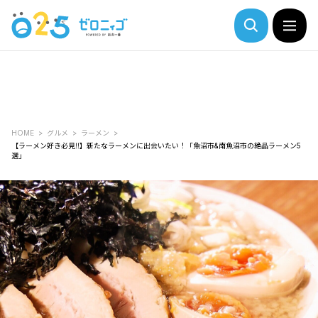
HOME
グルメ
ラーメン
【ラーメン好き必見‼】新たなラーメンに出会いたい！「魚沼市&南魚沼市の絶品ラーメン5
選」