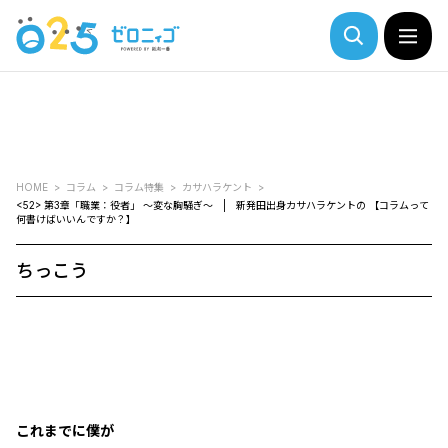
HOME
コラム
コラム特集
カサハラケント
<52> 第3章「職業：役者」 ～変な胸騒ぎ～ | 新発田出身カサハラケントの 【コラムって
何書けばいいんですか？】
ちっこう
これまでに僕が