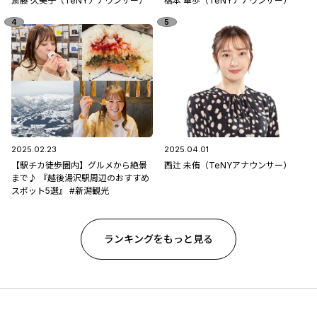
斎藤 久美子（TeNYアナウンサー）
橋本 華歩（TeNYアナウンサー）
2025.02.23
2025.04.01
【駅チカ徒歩圏内】グルメから絶景
西辻 未侑（TeNYアナウンサー）
まで♪ 『越後湯沢駅周辺のおすすめ
スポット5選』 #新潟観光
ランキングをもっと見る