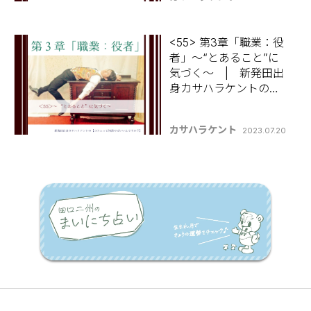
ですか？】
<55> 第3章「職業：役
者」～“とあること”に
気づく～ | 新発田出
身カサハラケントの
【コラムって何書けば
いいんですか？】
カサハラケント
2023.07.20