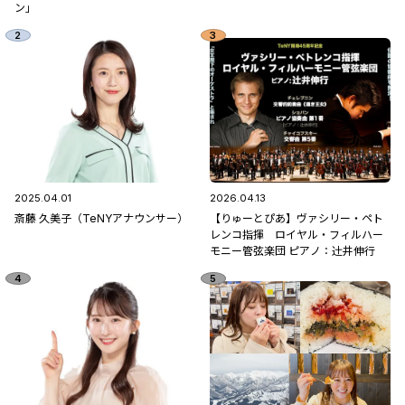
ン」
2025.04.01
2026.04.13
斎藤 久美子（TeNYアナウンサー）
【りゅーとぴあ】ヴァシリー・ペト
レンコ指揮 ロイヤル・フィルハー
モニー管弦楽団 ピアノ：辻󠄀井伸行