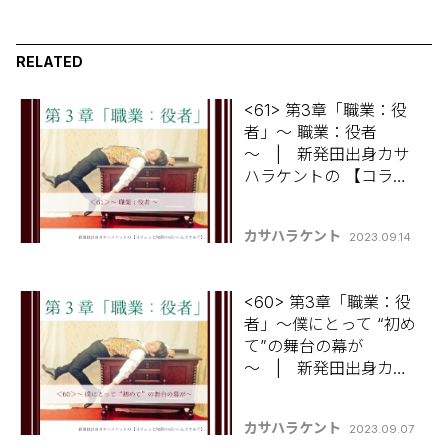
RELATED
<61> 第3章「職業：役
者」～ 職業：役者
～ | 新発田出身カサ
ハラケントの 【コラム
って何書けばいいんで
すか？】
カサハラケント
2023.09.14
<60> 第3章「職業：役
者」～僕にとって “初め
て”の舞台の幕が
～ | 新発田出身カサ
ハラケントの 【コラム
って何書けばいいんで
カサハラケント
2023.09.07
すか？】