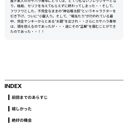
居ド素人のカサハラ青年にとっては、とてつもないプレッシャーとな
り、結局、セリフを与えてもらえずに終わってしまった・・そして、
フワフワとした、不完全なままの”神谷椎太郎”というキャラクターを
引き下げ、ついに”小屋入り。そして、”場当たり”が行われている最
中、完全ヤンキーからとある”お題”を出され・・さらにカサハラ青年
は、頭を抱えるのであったが・・・遂にその”正解”を掴むことができ
たのであった・・！！
INDEX
前回までのあらすじ
嬉しかった
絶好の機会