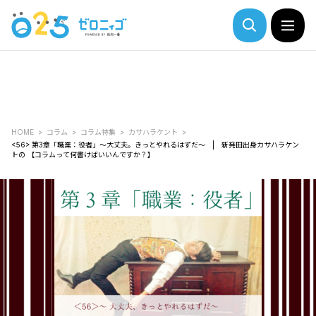
HOME
コラム
コラム特集
カサハラケント
<56> 第3章「職業：役者」～大丈夫。きっとやれるはずだ～ | 新発田出身カサハラケン
トの 【コラムって何書けばいいんですか？】