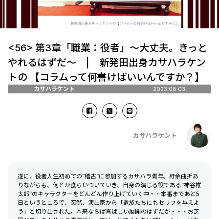
<56> 第3章「職業：役者」～大丈夫。きっと
やれるはずだ～ | 新発田出身カサハラケン
トの 【コラムって何書けばいいんですか？】
カサハラケント
2023.08.03
カサハラケント
遂に、役者人生初めての”稽古”に参加するカサハラ青年。紆余曲折あ
りながらも、何とか食らいついていき、自身の演じる役である”神谷椎
太郎”のキャラクターをどんどん作り上げていく中・・本番まであと5
日というところで、突然、演出家から「遺族たちにもセリフを与えよ
う」と切り出された。本来ならば喜ばしい展開のはずだが・・・お芝