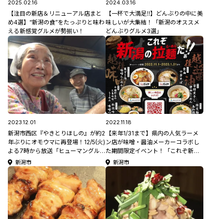
2025.02.16
2024.03.16
【注目の新店＆リニューアル店まと
【一杯で大満足‼】どんぶりの中に美
め4選】“新潟の食”をたっぷりと味わ
味しいが大集結！「新潟のオススメ
える新感覚グルメが勢揃い！
どんぶりグルメ3選」
2023.12.01
2022.11.18
新潟市西区『やきとりほしの』が約2
【来年1/31まで】県内の人気ラーメ
年ぶりにオモウマに再登場！12/5(火)
ン店が味噌・醤油メーカーコラボし
よる7時から放送「ヒューマングルメ
た期間限定イベント！「これぞ新潟
ンタリー オモウマい店」！
のらーめんだぁ!!」
新潟市
新潟市