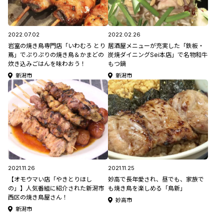
2022.07.02
2022.02.26
岩室の焼き鳥専門店「いわむろ とり
居酒屋メニューが充実した「鉄板・
蔦」でぷりぷりの焼き鳥＆かまどの
炭焼ダイニングSei本店」で名物和牛
炊き込みごはんを味わおう！
もつ鍋
新潟市
新潟市
2021.11.26
2021.11.25
【オモウマい店「やきとりほし
妙高で長年愛され、昼でも、家族で
の」】人気番組に紹介された新潟市
も焼き鳥を楽しめる「鳥新」
西区の焼き鳥屋さん！
妙高市
新潟市