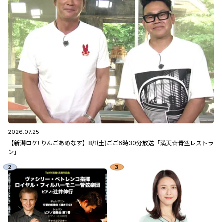
2026.07.25
【新潟ロケ! りんごあめなす】8/1(土)ごご6時30分放送「満天☆青空レストラ
ン」