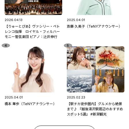
2026.04.13
2025.04.01
【りゅーとぴあ】ヴァシリー・ペト
斎藤 久美子（TeNYアナウンサー）
レンコ指揮 ロイヤル・フィルハー
モニー管弦楽団 ピアノ：辻󠄀井伸行
2025.04.01
2025.02.23
橋本 華歩（TeNYアナウンサー）
【駅チカ徒歩圏内】グルメから絶景
まで♪ 『越後湯沢駅周辺のおすすめ
スポット5選』 #新潟観光