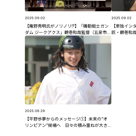
2025.09.02
2025.09.02
【庵野秀明氏がノリノリ!?】「機動戦士ガン
【単独イン
ダム ジークアクス」鶴巻和哉監督（五泉市出
匠・鶴巻和
身）単独インタビュー②まさかの制作秘話
ガンダム ジ
2025.08.29
【平野歩夢からのメッセージ①】未来の“オ
リンピアン”候補へ 日々の積み重ねが大き
な夢へ…幼少期とイマを語る