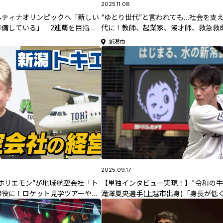
2025.11.08
ルティナオリンピックへ「新しい
“ゆとり世代”と言われても…社会を支
準備している」 2連覇を目指す
代に！教師、起業家、漫才師、救急救
の平野歩夢選手
看護師…仕事のやりがい、そして、ゆ
新潟市
代だからこそ伝えたい思いとは？胸に
熱に迫る
2025.09.17
ホリエモン”が地域航空会社「ト
【単独インタビュー実現！】"令和の牛
締役に！ロケット見学ツアーや合
滝澤夏央選手(上越市出身)「身長が低
イデア続々…描く未来像は①
できる」育成からのサクセスストーリ