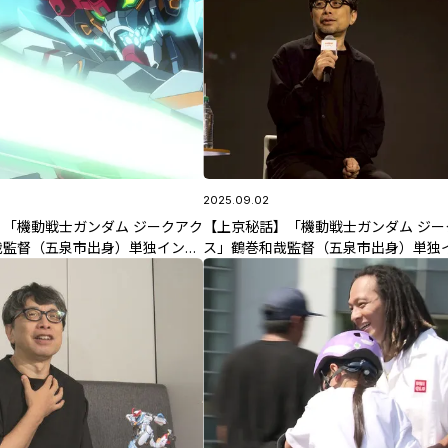
2025.09.02
「機動戦士ガンダム ジークアク
【上京秘話】「機動戦士ガンダム ジー
哉監督（五泉市出身）単独インタ
ス」鶴巻和哉監督（五泉市出身）単独
監督が思い描く"未来"
ビュー③アニメーターになった"きっか