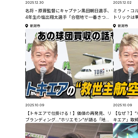
2025.12.30
2025.12.02
名将・原晋監督にキャプテン黒田朝日選手、
ミラノ・コ
4年生の塩出翔太選手「合宿地で一番きつい
トリックは
コース」箱根駅伝3連覇ねらう青山学院大
村上市出身
新潟市
新潟市
学 新潟・妙高合宿に密着《新潟》
2025.10.09
2025.10.09
【トキエアで仕掛ける！】価値の再発見、リ
【なぜ？】“
ブランディング…“ホリエモン”が語る「地
キエア」取
方」の可能性②
宿利用!?ア