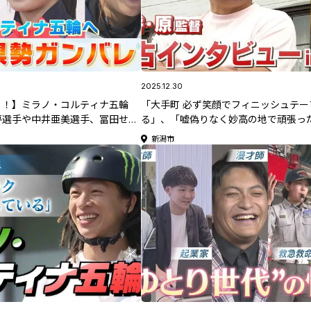
2025.12.30
！！】ミラノ・コルティナ五輪
「大手町 必ず笑顔でフィニッシュテー
夢選手や中井亜美選手、冨田せな
る」、「嘘偽りなく妙高の地で頑張っ
の新潟県勢ガンバレ！！
根駅伝3連覇へ 名将・原晋監督独占
新潟市
ビュー 新潟・妙高の合宿地で