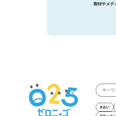
取材やメデ
占い
ラーメ