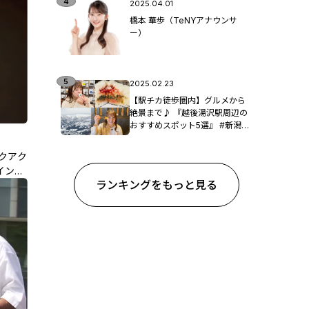
2025.04.01
橋本 華歩（TeNYアナウンサ
ー）
2025.02.23
【駅チカ徒歩圏内】グルメから
絶景まで♪ 『越後湯沢駅周辺の
おすすめスポット5選』 #新潟観
光
クアク
インタ
ランキングをもっと見る
け"