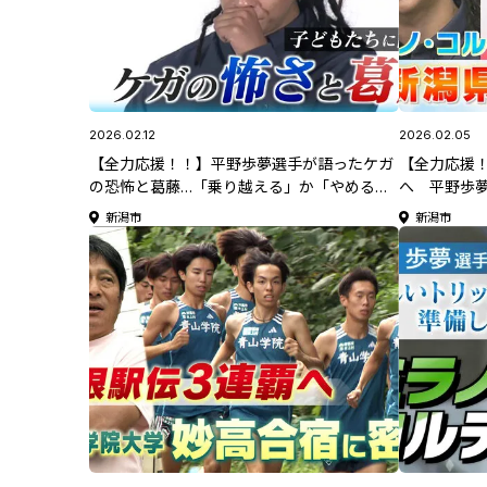
2026.02.12
2026.02.05
【全力応援！！】平野歩夢選手が語ったケガ
【全力応援
の恐怖と葛藤…「乗り越える」か「やめる
へ 平野歩
か」子どもの質問に回答！ケガ明けぶっつけ
選手ら期待
新潟市
新潟市
本番の五輪！予選7位通過で決勝へ【スノー
ボード男子ハーフパイプ】