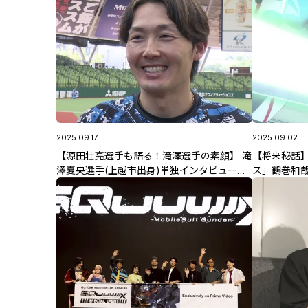
2025.09.17
2025.09.02
【源田壮亮選手も語る！滝澤選手の素顔】 滝
【将来秘話】
澤夏央選手(上越市出身)単独インタビュー
ス」鶴巻和
②「侍ジャパン」とポジションへの想い
ビュー④鶴巻