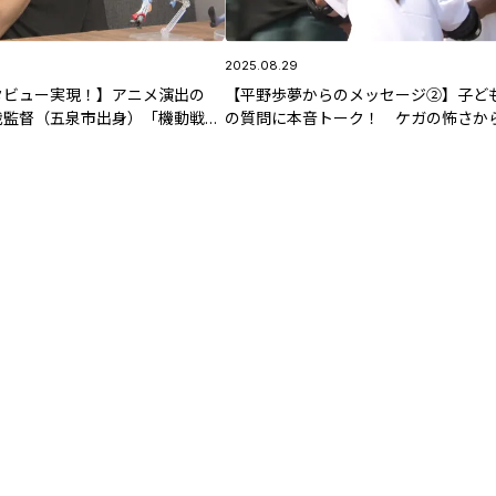
2025.08.29
タビュー実現！】アニメ演出の
【平野歩夢からのメッセージ②】子ど
哉監督（五泉市出身）「機動戦士
の質問に本音トーク！ ケガの怖さか
ークアクス」ウラガワを語る！①
ンピック後のヘアスタイルまで