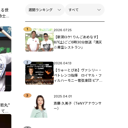
える世
命士、
とり世
宿る情
2026.07.25
【新潟ロケ! りんごあめなす】
8/1(土)ごご6時30分放送「満天
☆青空レストラン」
2026.04.13
【りゅーとぴあ】ヴァシリー・
ペトレンコ指揮 ロイヤル・フ
ィルハーモニー管弦楽団 ピア
ノ：辻󠄀井伸行
2025.04.01
斎藤 久美子（TeNYアナウンサ
若丸"
ー）
くても
ー①