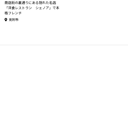
商店街の裏通りにある隠れた名店
「洋食レストラン シェノア」で本
格フレンチ
見附市