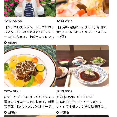
2024.06.06
2024.03.10
【バラのレストラン】シェフはロザ
【肌寒い時期にピッタリ！】新潟で
リアン！バラの季節限定のランチコ
食べられる「あったかスープメニュ
ースが味わえる、上越市のフレンチ
ー5選」
レストラン「ラ ファミーユ スユク
新潟市
ル」 #モロサーチ
2024.01.25
2023.06.14
記念日やデートにぴったり♪シェフ
新潟市中央区「HISTOIRE
渾身のフルコースを味わえる、新潟
SHUNTEI（イストアーしゅんて
市東区「Belle Neige(ベルネージ
い）」で本格フレンチと風情感じる
ュ)」
街並みを堪能しよう♪
新潟市
新潟市