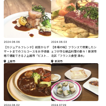
2024.08.06
2024.08.03
【カジュアルフレンチ】前菜からデ
【本場の味】フランスで修業したシ
ザートまでのフルコースをお手頃価
ェフが作る絶品料理の数々！新潟市
格で堪能できる♪上越市「ビストロ
北区「フランス食堂 清水」
デザミアンティム」
上越市
新潟市
2024.08.02
2024.07.29