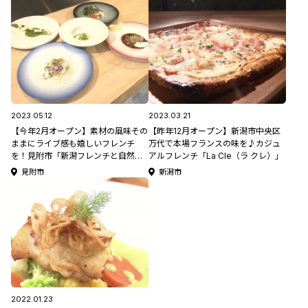
2023.05.12
2023.03.21
【今年2月オープン】素材の風味その
【昨年12月オープン】新潟市中央区
ままにライブ感も嬉しいフレンチ
万代で本場フランスの味を♪カジュ
を！見附市「新潟フレンチと自然派
アルフレンチ「La Cle（ラ クレ）」
ワイン masa」
見附市
新潟市
2022.01.23