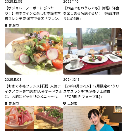
2025.12.08
2025.11.10
【ボジョレ・ヌーボーにぴった
【お店でもおうちでも】気軽に洋食
り！】旬のワインと楽しむ季節の本
を楽しめる名店ぞろい！「絶品洋食
格フレンチ 新潟市中央区「フレンチ
まとめ5選」
レストラン キャトル・ヴァン」
新潟市
2025.11.03
2024.12.13
【お家で本格フランス料理】人気テ
【24年1月OPEN】12月限定の“クリ
イクアウト専門店の1人分オードブル
スマスランチ”を堪能♪上越市
に、お酒にピッタリのメニューも♪
「FORBLE(フォーブル)」
新潟市西区「フレンチライス」
新潟市
上越市