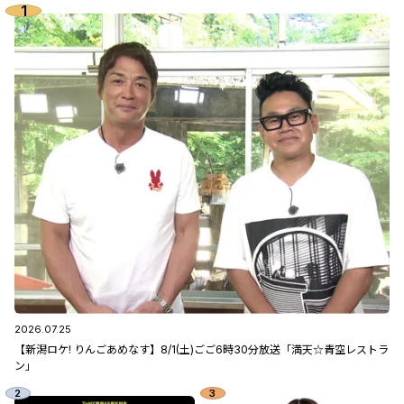
2026.07.25
【新潟ロケ! りんごあめなす】8/1(土)ごご6時30分放送「満天☆青空レストラ
ン」