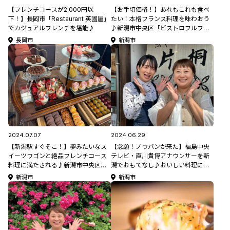
【フレンチコースが2,000円以
【お手頃価格！】あれもこれも食べ
下！】長岡市「Restaurant 英國屋」
たい！本格フランス料理を味わおう
でカジュアルフレンチを堪能♪
♪新潟市中央区「ビストロフルフ
ル」
長岡市
新潟市
2024.07.07
2024.06.29
【新潟駅すぐそこ！】夢みたいなス
【念願！ノウパンが来た】福島中央
イーツワゴンと絶品フレンチコース
テレビ・直川貴博アナウンサーを新
料理に満たされる♪新潟市中央区
潟でおもてなし♪おいしい料理に舌
「Chareir Rendez-vous(シャレル･
鼓。あの番組の感想もぶっちゃけ
新潟市
新潟市
ランデヴー)」
る？＃モロサーチ