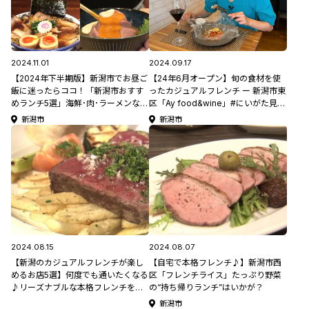
2024.11.01
2024.09.17
【2024年下半期版】新潟市でお昼ご
【24年6月オープン】旬の食材を使
飯に迷ったらココ！「新潟市おすす
ったカジュアルフレンチ ー 新潟市東
めランチ5選」海鮮･肉･ラーメンなど
区「Ay food&wine」#にいがた見っ
盛りだくさん！
けたい
新潟市
新潟市
2024.08.15
2024.08.07
【新潟のカジュアルフレンチが楽し
【自宅で本格フレンチ♪】新潟市西
めるお店5選】何度でも通いたくなる
区「フレンチライス」たっぷり野菜
♪リーズナブルな本格フレンチを堪
の“持ち帰りランチ”はいかが？
能しよう！
新潟市