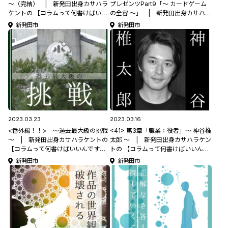
～（完結） | 新発田出身カサハラ
プレゼンツPart9「～ カードゲーム
ケントの 【コラムって何書けばいい
の全容 ～」 | 新発田出身カサハラ
んですか？】
ケントの 【コラムって何書けばいい
新発田市
新発田市
んですか？】
2023.03.23
2023.03.16
<番外編！！> ～過去最大級の挑戦
<41> 第3章「職業：役者」～ 神谷椎
～ | 新発田出身カサハラケントの
太郎 ～ | 新発田出身カサハラケン
【コラムって何書けばいいんです
トの 【コラムって何書けばいいんで
か？】
すか？】
新発田市
新発田市