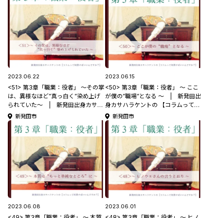
2023.06.22
2023.06.15
<51> 第3章「職業：役者」 ～その掌
<50> 第3章「職業：役者」 ～ ここ
は、異様なほど”真っ白く”染め上げ
が僕の”職場”となる ～ | 新発田出
られていた～ | 新発田出身カサハ
身カサハラケントの 【コラムって何
ラケントの 【コラムって何書けばい
書けばいいんですか？】
新発田市
新発田市
いんですか？】
2023.06.08
2023.06.01
<49> 第3章「職業：役者」 ～ 本質
<48> 第3章「職業：役者」 ～ ヒノ