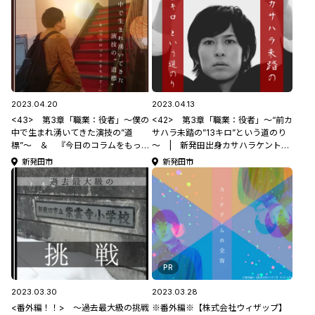
2023.04.20
2023.04.13
<43> 第3章「職業：役者」～僕の
<42> 第3章「職業：役者」～“前カ
中で生まれ湧いてきた演技の”道
サハラ未踏の”13キロ”という道のり
標”～ ＆ 『今日のコラムをもっ
～ | 新発田出身カサハラケントの
て・・』 | 新発田出身カサハラケ
【コラムって何書けばいいんです
新発田市
新発田市
ントの 【コラムって何書けばいいん
か？】
ですか？】
PR
2023.03.30
2023.03.28
<番外編！！> ～過去最大級の挑戦
※番外編※【株式会社ウィザップ】