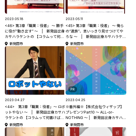
2023.05.18
2023.05.11
<46> 第3章「職業：役者」 ～ 勝手
<45> 第3章「職業：役者」 ～ 俺ら
に役が”動き出す” ～ | 新発田出身
の“遺族”、思いっきり見せつけてや
カサハラケントの 【コラムって何書
ろな ～ | 新発田出身カサハラケン
けばいいんですか？】
トの 【コラムって何書けばいいんで
新発田市
新発田市
すか？】
PR
2023.04.27
2023.04.25
<44> 第3章「職業：役者」～ ロボ
※番外編※【株式会社ウィザップ】
ットやない ～ | 新発田出身カサハ
プレゼンツPart10 ～ ALL-or-
ラケントの 【コラムって何書けばい
NOTHING ～ | 新発田出身カサハラ
いんですか？】
ケントの 【コラムって何書けばいい
新発田市
新発田市
んですか？】