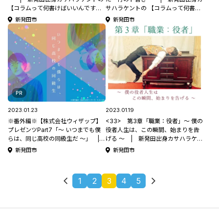
【コラムって何書けばいいんです
サハラケントの 【コラムって何書け
か？】
ばいいんですか？】
新発田市
新発田市
PR
2023.01.23
2023.01.19
※番外編※【株式会社ウィザップ】
<33> 第3章「職業：役者」～ 僕の
プレゼンツPart7「～ いつまでも僕
役者人生は、この瞬間、始まりを告
らは、同じ高校の同級生だ ～」 |
げる ～ | 新発田出身カサハラケン
新発田出身カサハラケントの 【コラ
トの 【コラムって何書けばいいんで
新発田市
新発田市
ムって何書けばいいんですか？】
すか？】
1
2
3
4
5