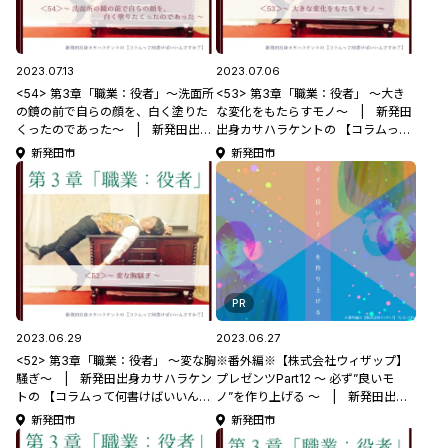
2023.07.13
2023.07.06
<54> 第3章「職業：役者」～洗面所
<53> 第3章「職業：役者」 ～大き
の鏡の前で自らの顔を、白く塗りた
な変化をもたらすモノ～ | 新発田
くったのであった～ | 新発田出身
出身カサハラケントの 【コラムって
カサハラケントの 【コラムって何書
何書けばいいんですか？】
新発田市
新発田市
けばいいんですか？】
PR
2023.06.29
2023.06.27
<52> 第3章「職業：役者」 ～変な胸
※番外編※【株式会社ウィザップ】
騒ぎ～ | 新発田出身カサハラケン
プレゼンツPart12 ～ 必ず”良いモ
トの 【コラムって何書けばいいんで
ノ”を作り上げる ～ | 新発田出身
すか？】
カサハラケントの 【コラムって何書
新発田市
新発田市
けばいいんですか？】