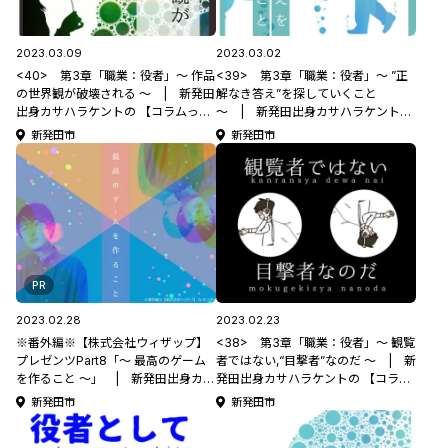
2023.03.09
2023.03.02
<40> 第3章「職業：役者」～ 作品
<39> 第3章「職業：役者」～ ”正
の世界観が破壊される ～ | 新発田
解なき答え”を探していくこと
出身カサハラケントの 【コラムって
～ | 新発田出身カサハラケントの
何書けばいいんですか？】
【コラムって何書けばいいんです
新発田市
新発田市
か？】
PR
2023.02.28
2023.02.23
※番外編※【株式会社ウィザップ】
<38> 第3章「職業：役者」～ 観覧
プレゼンツPart8「～ 最高のゲーム
者ではない,“目撃者”なのだ ～ | 新
を作ること ～」 | 新発田出身カサ
発田出身カサハラケントの 【コラム
ハラケントの 【コラムって何書けば
って何書けばいいんですか？】
新発田市
新発田市
いいんですか？】