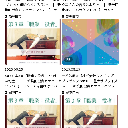
は“もっと単純なところ”に ～ | 新
ウエさんの言うとおり ～ | 新発田
発田出身カサハラケントの 【コラム
出身カサハラケントの 【コラムって
って何書けばいいんですか？】
何書けばいいんですか？】
新発田市
新発田市
PR
2023.05.25
2023.05.23
<47> 第3章「職業：役者」 ～ 新し
※番外編※【株式会社ウィザップ】
い刺激 ～ | 新発田出身カサハラケ
プレゼンツPart11 ～ 重大サプライズ
ントの 【コラムって何書けばいいん
～ | 新発田出身カサハラケントの
ですか？】
【コラムって何書けばいいんです
新発田市
新発田市
か？】